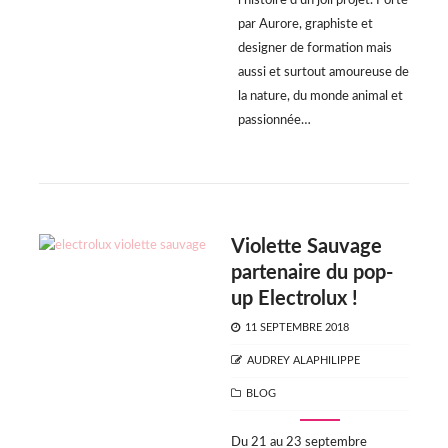
l’histoire d’un joli projet. Porté
par Aurore, graphiste et
designer de formation mais
aussi et surtout amoureuse de
la nature, du monde animal et
passionnée…
Violette Sauvage
partenaire du pop-
up Electrolux !
POSTED
11 SEPTEMBRE 2018
ON
AUTHOR
AUDREY ALAPHILIPPE
CATEGORIES
BLOG
Du 21 au 23 septembre