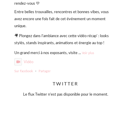
rendez-vous 💛
Entre belles trouvailles, rencontres et bonnes vibes, vous
avez encore une fois fait de cet événement un moment
unique.
🎥 Plongez dans l’ambiance avec cette vidéo récap’ : looks
stylés, stands inspirants, animations et énergie au top !
Un grand merci à nos exposants, visite
...
Voir plus
Vidéo
Sur Facebook
·
Partager
TWITTER
Violette Sauvage: Vide dressing géant
4 mois il y a
Le flux Twitter n’est pas disponible pour le moment.
« La simplicité est la clé de l’élégance. »
— Coco Chanel
Moins, mais mieux.