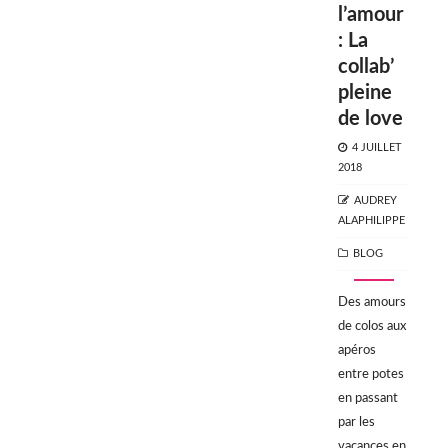
l’amour
: La
collab’
pleine
de love
POSTED
4 JUILLET
ON
2018
AUTHOR
AUDREY
ALAPHILIPPE
CATEGORIES
BLOG
Des amours
de colos aux
apéros
entre potes
en passant
par les
vacances en