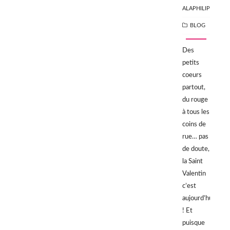
ALAPHILIPPE
CATEGORIES
BLOG
Des
petits
coeurs
partout,
du rouge
à tous les
coins de
rue… pas
de doute,
la Saint
Valentin
c’est
aujourd’hui
! Et
puisque