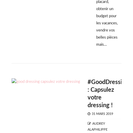
placard,
obtenir un
budget pour
les vacances,
vendre vos
belles pièces
mais…
#GoodDressing
: Capsulez
votre
dressing !
POSTED
31 MARS 2019
ON
AUTHOR
AUDREY
ALAPHILIPPE