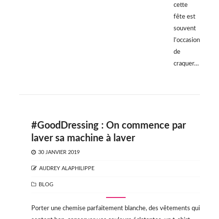
cette
fête est
souvent
l’occasion
de
craquer…
#GoodDressing : On commence par
laver sa machine à laver
POSTED
30 JANVIER 2019
ON
AUTHOR
AUDREY ALAPHILIPPE
CATEGORIES
BLOG
Porter une chemise parfaitement blanche, des vêtements qui