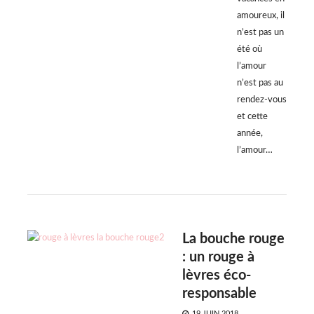
amoureux, il
n’est pas un
été où
l’amour
n’est pas au
rendez-vous
et cette
année,
l’amour…
La bouche rouge
: un rouge à
lèvres éco-
responsable
POSTED
19 JUIN 2018