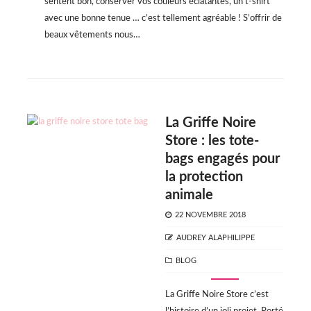
sentent bon, conserver vos couleurs éclatantes, un t-shirt
avec une bonne tenue … c’est tellement agréable ! S’offrir de
beaux vêtements nous…
La Griffe Noire
Store : les tote-
bags engagés pour
la protection
animale
POSTED
22 NOVEMBRE 2018
ON
AUTHOR
AUDREY ALAPHILIPPE
CATEGORIES
BLOG
La Griffe Noire Store c’est