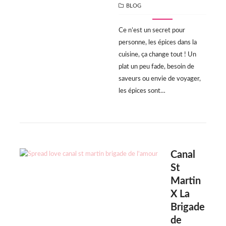
CATEGORIES
BLOG
Ce n’est un secret pour
personne, les épices dans la
cuisine, ça change tout ! Un
plat un peu fade, besoin de
saveurs ou envie de voyager,
les épices sont…
Canal
St
Martin
X La
Brigade
de