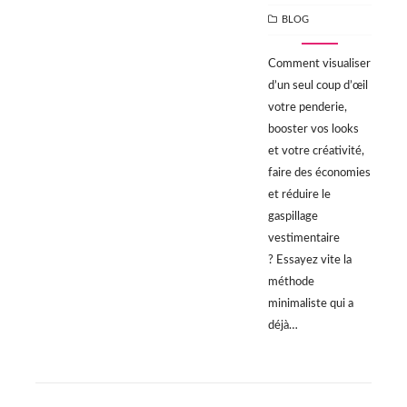
CATEGORIES
BLOG
Comment visualiser
d’un seul coup d’œil
votre penderie,
booster vos looks
et votre créativité,
faire des économies
et réduire le
gaspillage
vestimentaire
? Essayez vite la
méthode
minimaliste qui a
déjà…