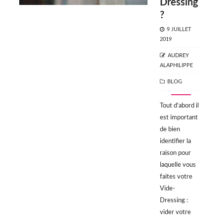
Dressing
?
POSTED
9 JUILLET
ON
2019
AUTHOR
AUDREY
ALAPHILIPPE
CATEGORIES
BLOG
Tout d’abord il
est important
de bien
identifier la
raison pour
laquelle vous
faites votre
Vide-
Dressing :
vider votre