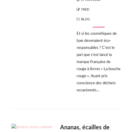
ON
AUTHOR
FRED
CATEGORIES
BLOG
Et si les cosmétiques de
luxe devenaient éco-
responsables ? C’est le
pari que s’est lancé la
marque Française de
rouge à lèvres « La bouche
rouge ». Ayant pris
conscience des déchets
occasionnés…
Ananas, écailles de