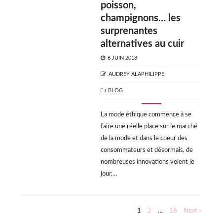
poisson,
champignons… les
surprenantes
alternatives au cuir
POSTED
6 JUIN 2018
ON
AUTHOR
AUDREY ALAPHILIPPE
CATEGORIES
BLOG
La mode éthique commence à se
faire une réelle place sur le marché
de la mode et dans le coeur des
consommateurs et désormais, de
nombreuses innovations voient le
jour,…
Pagination
1
2
…
16
Next »