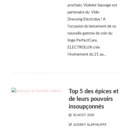
prochain, Violette Sauvage est
partenaire du Vide-
Dressing Electrolux ! A
l’occasion du lancement de sa
nouvelle gamme de soin du
linge PerfectCare,
ELECTROLUX crée
l’événement du 21 au…
Top 5 des épices et
de leurs pouvoirs
insoupçonnés
POSTED
30 AOÛT 2018
ON
AUTHOR
AUDREY ALAPHILIPPE