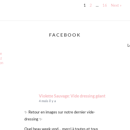
1
2
…
16
Next »
FACEBOOK
L
ce
ez
ion
Violette Sauvage: Vide dressing géant
4 mois il y a
✨ Retour en images sur notre dernier vide-
dressing ✨
Quel beau week-end… merci à toutes et tous