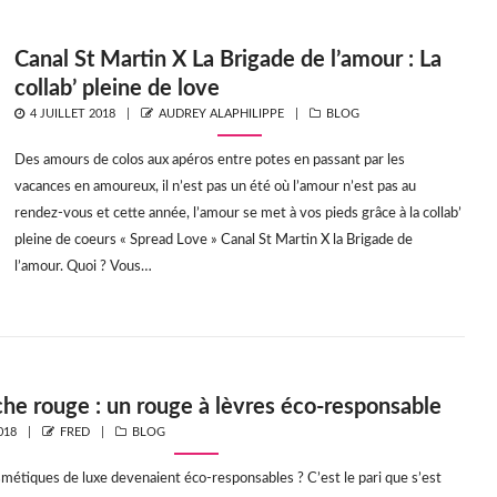
Canal St Martin X La Brigade de l’amour : La
collab’ pleine de love
POSTED
AUTHOR
CATEGORIES
4 JUILLET 2018
AUDREY ALAPHILIPPE
BLOG
ON
Des amours de colos aux apéros entre potes en passant par les
vacances en amoureux, il n’est pas un été où l’amour n’est pas au
rendez-vous et cette année, l’amour se met à vos pieds grâce à la collab’
pleine de coeurs « Spread Love » Canal St Martin X la Brigade de
l’amour. Quoi ? Vous…
he rouge : un rouge à lèvres éco-responsable
AUTHOR
CATEGORIES
018
FRED
BLOG
osmétiques de luxe devenaient éco-responsables ? C’est le pari que s’est