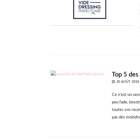
Top 5 des
POSTED
30 AOÛT 2018
ON
Ce n’est un secr
peu fade, besoin
toutes vos rece
pas des moindre