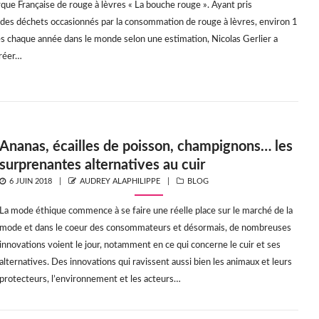
rque Française de rouge à lèvres « La bouche rouge ». Ayant pris
des déchets occasionnés par la consommation de rouge à lèvres, environ 1
tés chaque année dans le monde selon une estimation, Nicolas Gerlier a
créer…
Ananas, écailles de poisson, champignons… les
surprenantes alternatives au cuir
POSTED
AUTHOR
CATEGORIES
6 JUIN 2018
AUDREY ALAPHILIPPE
BLOG
ON
La mode éthique commence à se faire une réelle place sur le marché de la
mode et dans le coeur des consommateurs et désormais, de nombreuses
innovations voient le jour, notamment en ce qui concerne le cuir et ses
alternatives. Des innovations qui ravissent aussi bien les animaux et leurs
protecteurs, l’environnement et les acteurs…