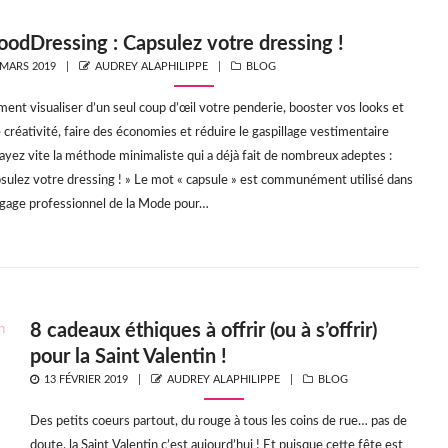
odDressing : Capsulez votre dressing !
STED
AUTHOR
CATEGORIES
 MARS 2019
AUDREY ALAPHILIPPE
BLOG
nt visualiser d’un seul coup d’œil votre penderie, booster vos looks et
 créativité, faire des économies et réduire le gaspillage vestimentaire
ayez vite la méthode minimaliste qui a déjà fait de nombreux adeptes :
sulez votre dressing ! » Le mot « capsule » est communément utilisé dans
ngage professionnel de la Mode pour…
8 cadeaux éthiques à offrir (ou à s’offrir)
pour la Saint Valentin !
POSTED
AUTHOR
CATEGORIES
13 FÉVRIER 2019
AUDREY ALAPHILIPPE
BLOG
ON
Des petits coeurs partout, du rouge à tous les coins de rue… pas de
doute, la Saint Valentin c’est aujourd’hui ! Et puisque cette fête est