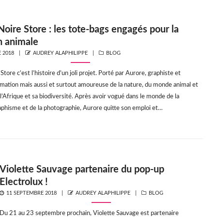
Noire Store : les tote-bags engagés pour la
n animale
AUTHOR
CATEGORIES
 2018
AUDREY ALAPHILIPPE
BLOG
Store c’est l’histoire d’un joli projet. Porté par Aurore, graphiste et
mation mais aussi et surtout amoureuse de la nature, du monde animal et
l’Afrique et sa biodiversité. Après avoir vogué dans le monde de la
raphisme et de la photographie, Aurore quitte son emploi et…
Violette Sauvage partenaire du pop-up
Electrolux !
POSTED
AUTHOR
CATEGORIES
11 SEPTEMBRE 2018
AUDREY ALAPHILIPPE
BLOG
ON
Du 21 au 23 septembre prochain, Violette Sauvage est partenaire