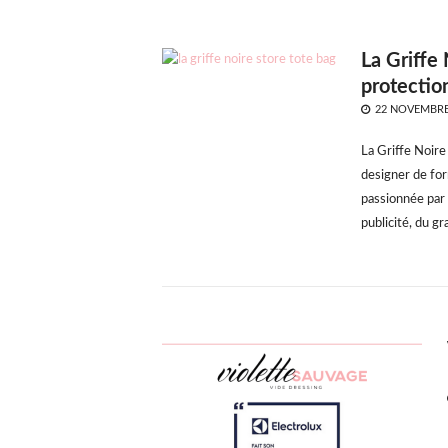
La Griffe 
protectio
POSTED
22 NOVEMBRE
ON
La Griffe Noire 
designer de for
passionnée par 
publicité, du g