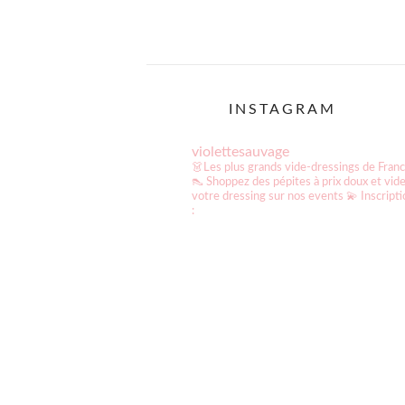
Pagination
des
publications
INSTAGRAM
violettesauvage
👗Les plus grands vide-dressings de Fran
👠 Shoppez des pépites à prix doux et vid
votre dressing sur nos events
💫 Inscript
: