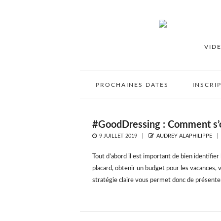
VID
PROCHAINES DATES
INSCRI
#GoodDressing : Comment s’or
POSTED
AUTHOR
9 JUILLET 2019
AUDREY ALAPHILIPPE
ON
Tout d’abord il est important de bien identifier
placard, obtenir un budget pour les vacances, v
stratégie claire vous permet donc de présente