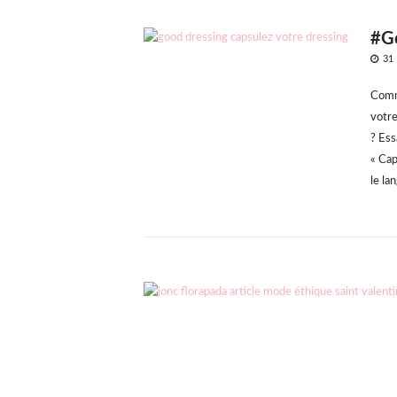
#Go
PO
31
ON
Comme
votre
? Ess
« Cap
le la