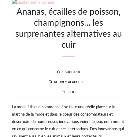
Ananas, écailles de poisson,
champignons… les
surprenantes alternatives au
cuir
POSTED
6 JUIN 2018
ON
AUTHOR
AUDREY ALAPHILIPPE
CATEGORIES
BLOG
La mode éthique commence à se faire une réelle place sur le
marché de la mode et dans le coeur des consommateurs et
désormais, de nombreuses innovations voient le jour, notamment
en ce qui concerne le cuir et ses alternatives. Des innovations qui
ravissent aussi bien les animaux et leurs protecteurs,