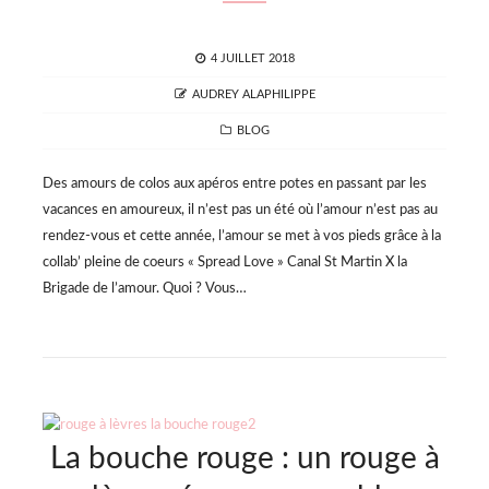
POSTED
4 JUILLET 2018
ON
AUTHOR
AUDREY ALAPHILIPPE
CATEGORIES
BLOG
Des amours de colos aux apéros entre potes en passant par les
vacances en amoureux, il n’est pas un été où l’amour n’est pas au
rendez-vous et cette année, l’amour se met à vos pieds grâce à la
collab’ pleine de coeurs « Spread Love » Canal St Martin X la
Brigade de l’amour. Quoi ? Vous…
La bouche rouge : un rouge à