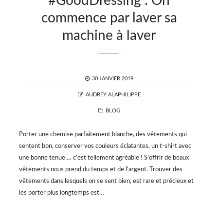
#GoodDressing : On
commence par laver sa
machine à laver
POSTED
30 JANVIER 2019
ON
AUTHOR
AUDREY ALAPHILIPPE
CATEGORIES
BLOG
Porter une chemise parfaitement blanche, des vêtements qui
sentent bon, conserver vos couleurs éclatantes, un t-shirt avec
une bonne tenue … c’est tellement agréable ! S’offrir de beaux
vêtements nous prend du temps et de l’argent. Trouver des
vêtements dans lesquels on se sent bien, est rare et précieux et
les porter​ plus longtemps est…