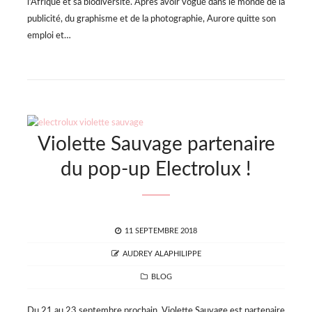
l’Afrique et sa biodiversité. Après avoir vogué dans le monde de la
publicité, du graphisme et de la photographie, Aurore quitte son
emploi et…
Violette Sauvage partenaire
du pop-up Electrolux !
POSTED
11 SEPTEMBRE 2018
ON
AUTHOR
AUDREY ALAPHILIPPE
CATEGORIES
BLOG
Du 21 au 23 septembre prochain, Violette Sauvage est partenaire