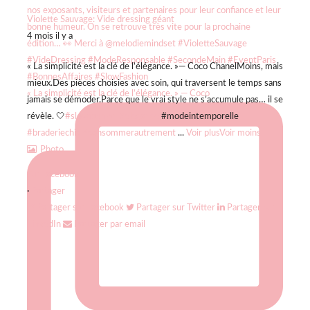
Violette Sauvage: Vide dressing géant
4 mois il y a
« La simplicité est la clé de l’élégance. »
— Coco Chanel
Moins, mais
mieux.
Des pièces choisies avec soin, qui traversent le temps sans
« La simplicité est la clé de l’élégance. » — Coco
jamais se démoder.
Parce que le vrai style ne s’accumule pas… il se
révèle. 🤍
#slowfashion
#elegance
#modeintemporelle
#braderiechic
#consommerautrement
...
Voir plus
Voir moins
Photo
Sur Facebook
·
Partager
Partager sur Facebook
Partager sur Twitter
Partager sur
LinkedIn
Partager par email