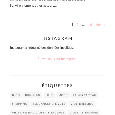
l’environnement et les acteurs…
Pagination
1
2
…
16
Next »
des
INSTAGRAM
publications
Instagram a retourné des données invalides.
Suivez nous sur Instagram !
ÉTIQUETTES
BLOG
BON PLAN
LILLE
MODE
PALAIS RAMEAU
SHOPPING
TENDANCES ETÉ 2015
VIDE-DRESSING
VIDE DRESSING VIOLETTE SAUVAGE
VIOLETTE SAUVAGE