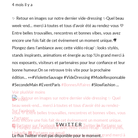
4 mois il y a
✨ Retour en images sur notre dernier vide-dressing ✨
Quel beau
week-end… merci à toutes et tous d’avoir été au rendez-vous 💛
Entre belles trouvailles, rencontres et bonnes vibes, vous avez
encore une fois fait de cet événement un moment unique.
🎥
Plongez dans l’ambiance avec cette vidéo récap’ : looks stylés,
stands inspirants, animations et énergie au top !
Un grand merci à
nos exposants, visiteurs et partenaires pour leur confiance et leur
bonne humeur.
On se retrouve très vite pour la prochaine
édition… 👀
#VioletteSauvage #VideDressing #ModeResponsable
#SecondeMain #EventParis
#BonnesAffaires
#SlowFashion
...
Voir plus
Voir moins
Vidéo
Sur Facebook
·
Partager
TWITTER
Partager sur Facebook
Partager sur Twitter
Partager sur
LinkedIn
Partager par email
Le flux Twitter n’est pas disponible pour le moment.