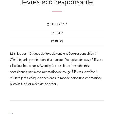
lèvres éco-responsable
POSTED
19 JUIN 2018
ON
AUTHOR
FRED
CATEGORIES
BLOG
Et si les cosmétiques de luxe devenaient éco-responsables ?
C’est le pari que s’est lancé la marque Française de rouge à lèvres
« La bouche rouge ». Ayant pris conscience des déchets
occasionnés par la consommation de rouge à lèvres, environ 1
milliard jetés chaque année dans le monde selon une estimation,
Nicolas Gerlier a décidé de créer…