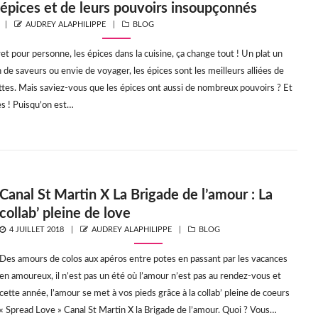
 épices et de leurs pouvoirs insoupçonnés
AUTHOR
CATEGORIES
AUDREY ALAPHILIPPE
BLOG
et pour personne, les épices dans la cuisine, ça change tout ! Un plat un
 de saveurs ou envie de voyager, les épices sont les meilleurs alliées de
ttes. Mais saviez-vous que les épices ont aussi de nombreux pouvoirs ? Et
s ! Puisqu’on est…
Canal St Martin X La Brigade de l’amour : La
collab’ pleine de love
POSTED
AUTHOR
CATEGORIES
4 JUILLET 2018
AUDREY ALAPHILIPPE
BLOG
ON
Des amours de colos aux apéros entre potes en passant par les vacances
en amoureux, il n’est pas un été où l’amour n’est pas au rendez-vous et
cette année, l’amour se met à vos pieds grâce à la collab’ pleine de coeurs
« Spread Love » Canal St Martin X la Brigade de l’amour. Quoi ? Vous…