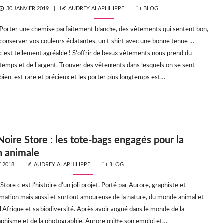
POSTED
AUTHOR
CATEGORIES
30 JANVIER 2019
AUDREY ALAPHILIPPE
BLOG
ON
Porter une chemise parfaitement blanche, des vêtements qui sentent bon,
conserver vos couleurs éclatantes, un t-shirt avec une bonne tenue …
c’est tellement agréable ! S’offrir de beaux vêtements nous prend du
temps et de l’argent. Trouver des vêtements dans lesquels on se sent
bien, est rare et précieux et les porter​ plus longtemps est…
Noire Store : les tote-bags engagés pour la
n animale
AUTHOR
CATEGORIES
 2018
AUDREY ALAPHILIPPE
BLOG
Store c’est l’histoire d’un joli projet. Porté par Aurore, graphiste et
mation mais aussi et surtout amoureuse de la nature, du monde animal et
l’Afrique et sa biodiversité. Après avoir vogué dans le monde de la
raphisme et de la photographie, Aurore quitte son emploi et…