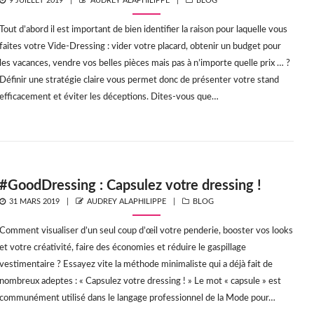
9 JUILLET 2019
AUDREY ALAPHILIPPE
BLOG
ON
Tout d’abord il est important de bien identifier la raison pour laquelle vous
faites votre Vide-Dressing : vider votre placard, obtenir un budget pour
les vacances, vendre vos belles pièces mais pas à n’importe quelle prix … ?
Définir une stratégie claire vous permet donc de présenter votre stand
efficacement et éviter les déceptions. Dites-vous que…
#GoodDressing : Capsulez votre dressing !
POSTED
AUTHOR
CATEGORIES
31 MARS 2019
AUDREY ALAPHILIPPE
BLOG
ON
Comment visualiser d’un seul coup d’œil votre penderie, booster vos looks
et votre créativité, faire des économies et réduire le gaspillage
vestimentaire ? Essayez vite la méthode minimaliste qui a déjà fait de
nombreux adeptes : « Capsulez votre dressing ! » Le mot « capsule » est
communément utilisé dans le langage professionnel de la Mode pour…