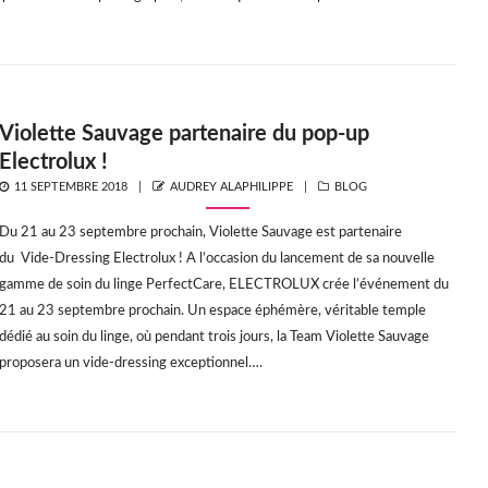
Violette Sauvage partenaire du pop-up
Electrolux !
POSTED
AUTHOR
CATEGORIES
11 SEPTEMBRE 2018
AUDREY ALAPHILIPPE
BLOG
ON
Du 21 au 23 septembre prochain, Violette Sauvage est partenaire
du Vide-Dressing Electrolux ! A l’occasion du lancement de sa nouvelle
gamme de soin du linge PerfectCare, ELECTROLUX crée l’événement du
21 au 23 septembre prochain. Un espace éphémère, véritable temple
dédié au soin du linge, où pendant trois jours, la Team Violette Sauvage
proposera un vide-dressing exceptionnel….