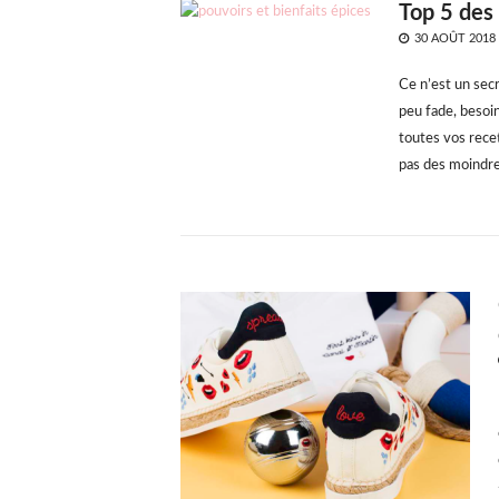
Top 5 des
POSTED
30 AOÛT 2018
ON
Ce n’est un secr
peu fade, besoin
toutes vos rece
pas des moindre