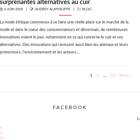
surprenantes alternatives au cuir
POSTED
AUTHOR
CATEGORIES
6 JUIN 2018
AUDREY ALAPHILIPPE
BLOG
ON
La mode éthique commence à se faire une réelle place sur le marché de la
mode et dans le coeur des consommateurs et désormais, de nombreuses
innovations voient le jour, notamment en ce qui concerne le cuir et ses
alternatives. Des innovations qui ravissent aussi bien les animaux et leurs
protecteurs, l’environnement et les acteurs…
1
2
…
16
Next »
FACEBOOK
L
ce
ez
ion