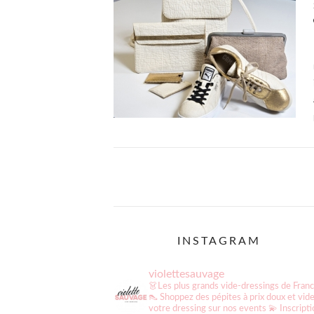
Pagination
des
publications
INSTAGRAM
violettesauvage
👗Les plus grands vide-dressings de Fran
👠 Shoppez des pépites à prix doux et vid
votre dressing sur nos events
💫 Inscript