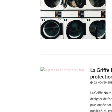
La Griffe 
protectio
POSTED
22 NOVEMBRE
ON
La Griffe Noire 
designer de for
passionnée par 
publicité, du g