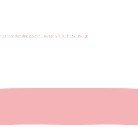
violette sauvage
sing
Vide dressing Violette Sauvage