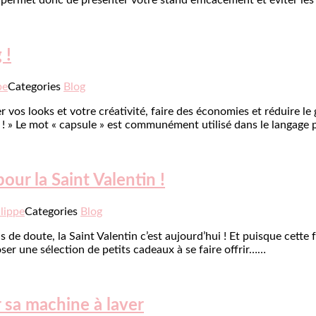
us permet donc de présenter votre stand efficacement et éviter l
 !
pe
Categories
Blog
 vos looks et votre créativité, faire des économies et réduire le
g ! » Le mot « capsule » est communément utilisé dans le langag
pour la Saint Valentin !
lippe
Categories
Blog
 de doute, la Saint Valentin c’est aujourd’hui ! Et puisque cette 
ser une sélection de petits cadeaux à se faire offrir……
sa machine à laver