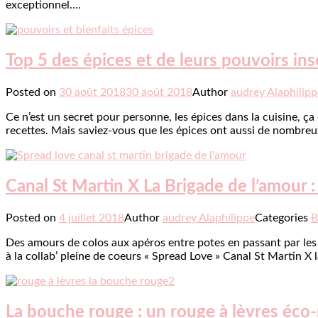
exceptionnel….
Top 5 des épices et de leurs pouvoirs i
Posted on
30 août 2018
30 août 2018
Author
audrey Alaphilipp
Ce n’est un secret pour personne, les épices dans la cuisine, ça
recettes. Mais saviez-vous que les épices ont aussi de nombreu
Canal St Martin X La Brigade de l’amour : 
Posted on
4 juillet 2018
Author
audrey Alaphilippe
Categories
B
Des amours de colos aux apéros entre potes en passant par les 
à la collab’ pleine de coeurs « Spread Love » Canal St Martin X
La bouche rouge : un rouge à lèvres éco