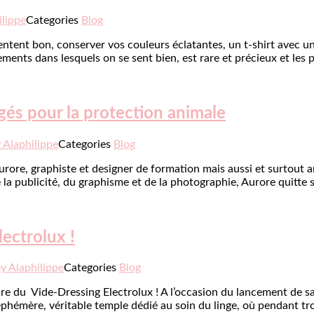
ilippe
Categories
Blog
tent bon, conserver vos couleurs éclatantes, un t-shirt avec une
ents dans lesquels on se sent bien, est rare et précieux et les 
agés pour la protection animale
 Alaphilippe
Categories
Blog
ar Aurore, graphiste et designer de formation mais aussi et surto
e la publicité, du graphisme et de la photographie, Aurore quitte
ectrolux !
y Alaphilippe
Categories
Blog
ire du Vide-Dressing Electrolux ! A l’occasion du lancement de
hémère, véritable temple dédié au soin du linge, où pendant tro