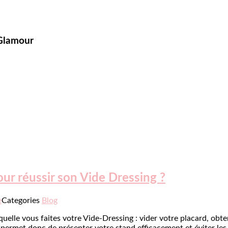
 Glamour
r réussir son Vide Dressing ?
e
Categories
Blog
laquelle vous faites votre Vide-Dressing : vider votre placard, ob