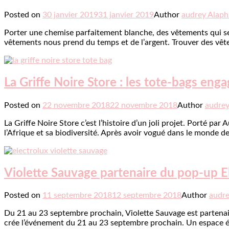
Posted on
30 janvier 2019
31 janvier 2019
Author
audrey Alaph
Porter une chemise parfaitement blanche, des vêtements qui sen
vêtements nous prend du temps et de l’argent. Trouver des vêtem
La Griffe Noire Store : les tote-bags eng
Posted on
22 novembre 2018
22 novembre 2018
Author
audrey
La Griffe Noire Store c’est l’histoire d’un joli projet. Porté p
l’Afrique et sa biodiversité. Après avoir vogué dans le monde d
Violette Sauvage partenaire du pop-up El
Posted on
11 septembre 2018
12 septembre 2018
Author
audre
Du 21 au 23 septembre prochain, Violette Sauvage est partena
crée l’événement du 21 au 23 septembre prochain. Un espace ép