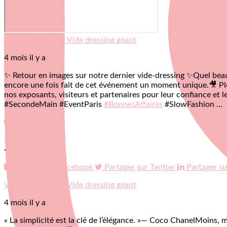
Violette Sauvage: Vide dressing géant
4 mois il y a
✨ Retour en images sur notre dernier vide-dressing ✨
Quel beau
encore une fois fait de cet événement un moment unique.
🎥 Pl
nos exposants, visiteurs et partenaires pour leur confiance et
#SecondeMain #EventParis
#BonnesAffaires
#SlowFashion
...
Vidéo
Sur Facebook
·
Partager
Partager sur Facebook
Partager sur Twitter
Partager su
Violette Sauvage: Vide dressing géant
4 mois il y a
« La simplicité est la clé de l’élégance. »
— Coco Chanel
Moins, m