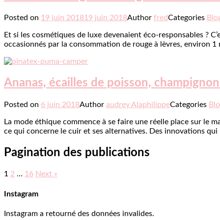
Posted on
19 juin 2018
19 juin 2018
Author
fred
Categories
Blo
Et si les cosmétiques de luxe devenaient éco-responsables ? C’e
occasionnés par la consommation de rouge à lèvres, environ 1 m
Ananas, écailles de poisson, champignons
Posted on
6 juin 2018
Author
audrey Alaphilippe
Categories
Bl
La mode éthique commence à se faire une réelle place sur le 
ce qui concerne le cuir et ses alternatives. Des innovations qui
Pagination des publications
1
2
…
16
Next »
Instagram
Instagram a retourné des données invalides.