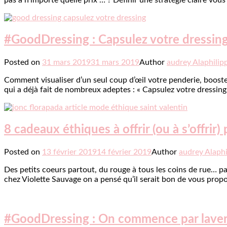
pas à n’importe quelle prix … ? Définir une stratégie claire vo
#GoodDressing : Capsulez votre dressing
Posted on
31 mars 2019
31 mars 2019
Author
audrey Alaphilip
Comment visualiser d’un seul coup d’œil votre penderie, booster
qui a déjà fait de nombreux adeptes : « Capsulez votre dressin
8 cadeaux éthiques à offrir (ou à s’offrir) 
Posted on
13 février 2019
14 février 2019
Author
audrey Alaphi
Des petits coeurs partout, du rouge à tous les coins de rue… pas
chez Violette Sauvage on a pensé qu’il serait bon de vous propo
#GoodDressing : On commence par laver 