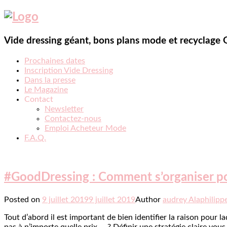
Vide dressing géant, bons plans mode et recyclage
Prochaines dates
Inscription Vide Dressing
Dans la presse
Le Magazine
Contact
Newsletter
Contactez-nous
Emploi Acheteur Mode
F.A.Q.
#GoodDressing : Comment s’organiser pou
Posted on
9 juillet 2019
9 juillet 2019
Author
audrey Alaphilipp
Tout d’abord il est important de bien identifier la raison pour 