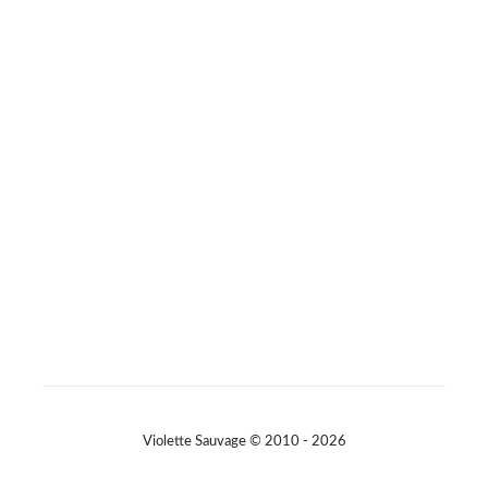
Des pièces choisies avec soin, qui traversent le temps sans
jamais se démoder.
Parce que le vrai style ne s’accumule pas… il se révèle. 🤍
#slowfashion
#elegance
#modeintemporelle
#braderiechic
#consommerautrement
Photo
Sur Facebook
·
Partager
Violette Sauvage © 2010 - 2026