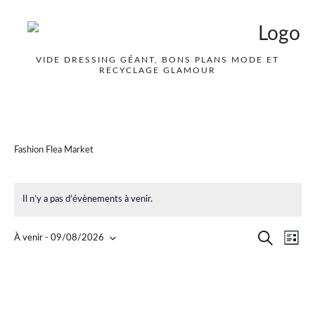
VIDE DRESSING GÉANT, BONS PLANS MODE ET
RECYCLAGE GLAMOUR
Fashion Flea Market
Il n’y a pas d’évènements à venir.
Nav
Recher
Recherche
À venir
 - 
09/08/2026
Liste
de
Sélectionnez
et
une
vue
naviga
date.
Év