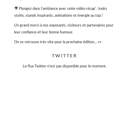
🎥 Plongez dans l’ambiance avec cette vidéo récap’ : looks
stylés, stands inspirants, animations et énergie au top !
Un grand merci à nos exposants, visiteurs et partenaires pour
leur confiance et leur bonne humeur.
On se retrouve très vite pour la prochaine édition… 👀
#VioletteSauvage #VideDressing #ModeResponsable
TWITTER
#SecondeMain #EventParis
#BonnesAffaires
#SlowFashion
Le flux Twitter n’est pas disponible pour le moment.
Vidéo
Sur Facebook
·
Partager
Violette Sauvage: Vide dressing géant
4 mois il y a
« La simplicité est la clé de l’élégance. »
— Coco Chanel
Moins, mais mieux.