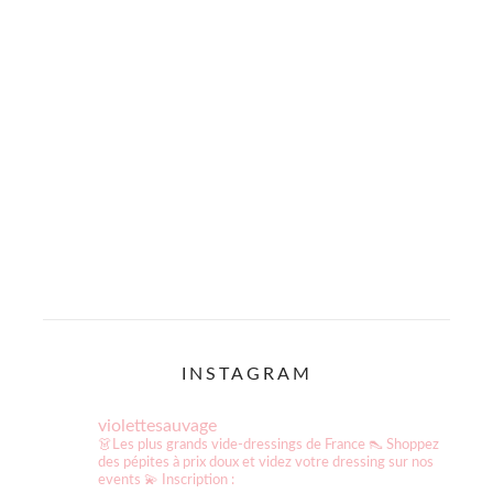
de
vues
Évène
INSTAGRAM
violettesauvage
👗Les plus grands vide-dressings de France
👠 Shoppez
des pépites à prix doux et videz votre dressing sur nos
events
💫 Inscription :