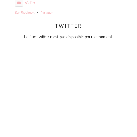
Vidéo
Sur Facebook
·
Partager
TWITTER
Violette Sauvage: Vide dressing géant
4 mois il y a
Le flux Twitter n’est pas disponible pour le moment.
« La simplicité est la clé de l’élégance. »
— Coco Chanel
Moins, mais mieux.
Des pièces choisies avec soin, qui traversent le temps sans
jamais se démoder.
Parce que le vrai style ne s’accumule pas… il se révèle. 🤍
#slowfashion
#elegance
#modeintemporelle
#braderiechic
#consommerautrement
Photo
Sur Facebook
·
Partager