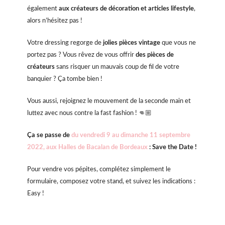
également
aux créateurs de décoration et articles lifestyle
,
alors n’hésitez pas !
Votre dressing regorge
de
jolies pièces vintage
que vous ne
portez pas ? Vous rêvez de vous offrir
des pièces de
créateurs
sans risquer un mauvais coup de fil de votre
banquier ? Ça tombe bien !
Vous aussi, rejoignez le mouvement de la seconde main et
luttez avec nous contre la fast fashion ! 👊🏼
Ça se passe de
du vendredi 9
au dimanche 11 septembre
2022, aux Halles de Bacalan de Bordeaux
: Save the Date !
Pour vendre vos pépites, complétez simplement le
formulaire, composez votre stand, et suivez les indications :
Easy !