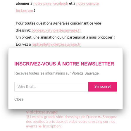
abonner à
notre page Facebook
et à
notre compte
Instagram
!
Pour toutes questions générales concernant ce vide-
dressing:
bordeaux@violettesauvage.fr
Un projet, une animation ou un partenariat à nous proposer ?
Écrivez à
raphaelle@violettesauvage.fr
On a hâte de vous retrouver pour cette édition !
INSCRIVEZ-VOUS À NOTRE NEWSLETTER
Recevez toutes les informations sur Violette Sauvage
S'inscrire!
INSTAGRAM
Close
violettesauvage
👗Les plus grands vide-dressings de France
👠 Shoppez
des pépites à prix doux et videz votre dressing sur nos
events
💫 Inscription :