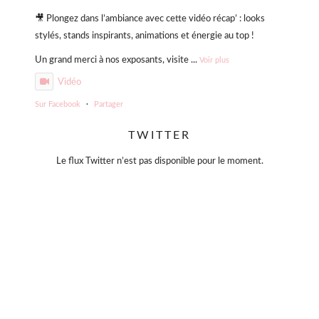
🎥 Plongez dans l’ambiance avec cette vidéo récap’ : looks
stylés, stands inspirants, animations et énergie au top !
Un grand merci à nos exposants, visite
...
Voir plus
Vidéo
Sur Facebook
·
Partager
TWITTER
Violette Sauvage: Vide dressing géant
4 mois il y a
Le flux Twitter n’est pas disponible pour le moment.
« La simplicité est la clé de l’élégance. »
— Coco Chanel
Moins, mais mieux.
Des pièces choisies avec soin, qui traversent le temps sans
jamais se démoder.
Parce que le vrai style ne s’accumule pas… il se révèle. 🤍
#slowfashion
#elegance
#modeintemporelle
#braderiechic