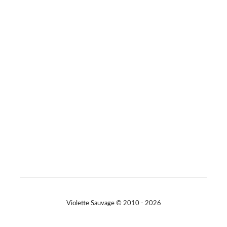
#consommerautrement
Photo
Sur Facebook
·
Partager
Violette Sauvage © 2010 - 2026