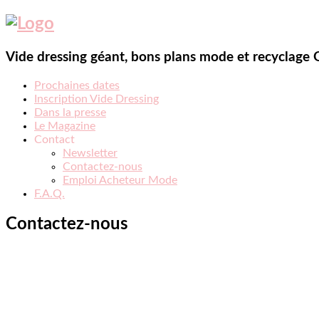
Vide dressing géant, bons plans mode et recyclage
Prochaines dates
Inscription Vide Dressing
Dans la presse
Le Magazine
Contact
Newsletter
Contactez-nous
Emploi Acheteur Mode
F.A.Q.
Contactez-nous