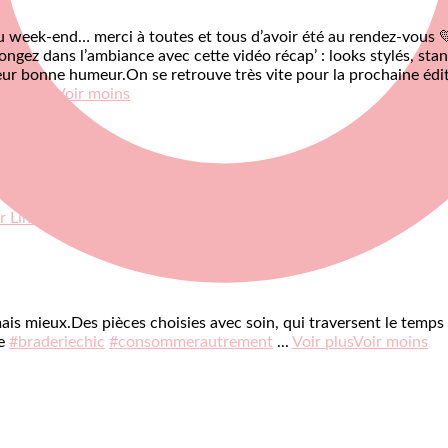
 week-end… merci à toutes et tous d’avoir été au rendez-vous 
ongez dans l’ambiance avec cette vidéo récap’ : looks stylés, stan
 leur bonne humeur.
On se retrouve très vite pour la prochaine édi
Voir plus
Voir moins
r LinkedIn
Partager par email
ais mieux.
Des pièces choisies avec soin, qui traversent le temps
le
#braderiechic
#consommerautrement
...
Voir plus
Voir moins