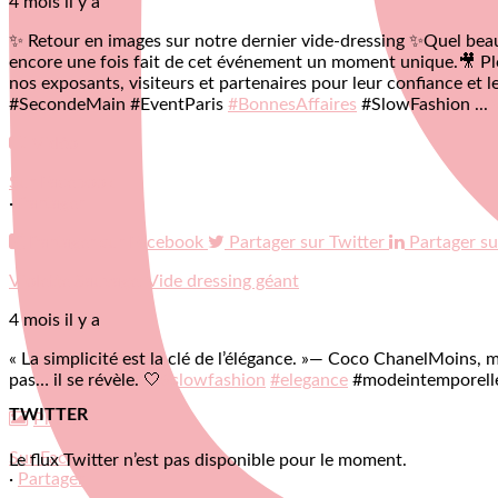
4 mois il y a
✨ Retour en images sur notre dernier vide-dressing ✨
Quel beau
encore une fois fait de cet événement un moment unique.
🎥 Pl
nos exposants, visiteurs et partenaires pour leur confiance et
#SecondeMain #EventParis
#BonnesAffaires
#SlowFashion
...
Vidéo
Sur Facebook
·
Partager
Partager sur Facebook
Partager sur Twitter
Partager su
Violette Sauvage: Vide dressing géant
4 mois il y a
« La simplicité est la clé de l’élégance. »
— Coco Chanel
Moins, m
pas… il se révèle. 🤍
#slowfashion
#elegance
#modeintemporel
TWITTER
Photo
Sur Facebook
Le flux Twitter n’est pas disponible pour le moment.
·
Partager