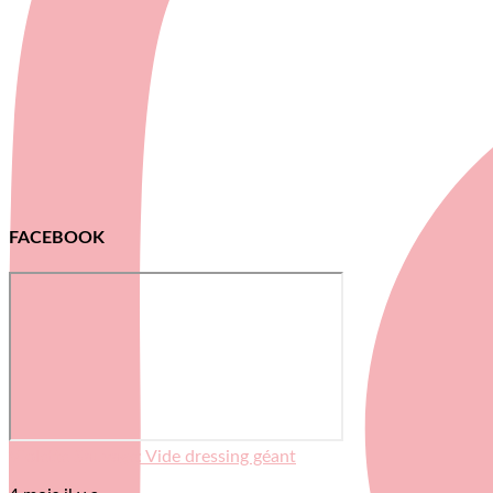
FACEBOOK
Violette Sauvage: Vide dressing géant