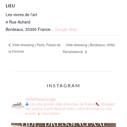
LIEU
Les vivres de l’art
4 Rue Achard
Bordeaux
,
33300
France
+ Google Map
Vide-dressing | Bordeaux, Hôtel
Vide-dressing | Paris, Palais de
la Femme
Renaissance
INSTAGRAM
violettesauvage
Les plus grands vide-dressings de France
Shoppez
des pépites à prix doux et videz votre dressing sur nos
events
Inscription :