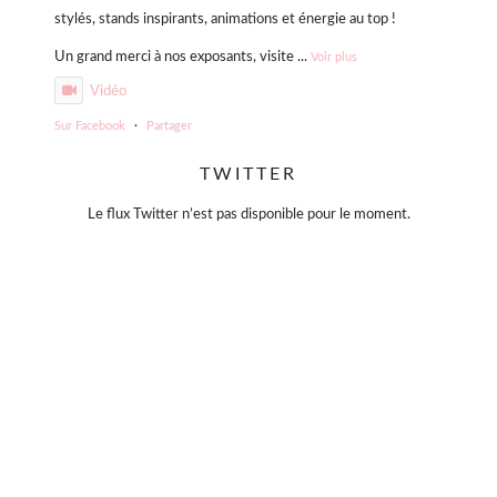
stylés, stands inspirants, animations et énergie au top !
Un grand merci à nos exposants, visite
...
Voir plus
Vidéo
Sur Facebook
·
Partager
TWITTER
Violette Sauvage: Vide dressing géant
4 mois il y a
Le flux Twitter n’est pas disponible pour le moment.
« La simplicité est la clé de l’élégance. »
— Coco Chanel
Moins, mais mieux.
Des pièces choisies avec soin, qui traversent le temps sans
jamais se démoder.
Parce que le vrai style ne s’accumule pas… il se révèle.
#slowfashion
#elegance
#modeintemporelle
#braderiechic
#consommerautrement