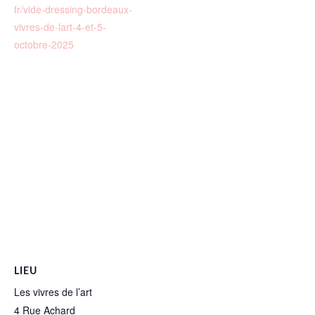
fr/vide-dressing-bordeaux-
vivres-de-lart-4-et-5-
octobre-2025
LIEU
Les vivres de l’art
4 Rue Achard