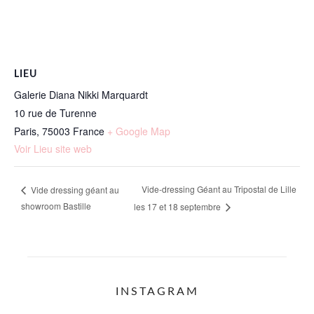
LIEU
Galerie Diana Nikki Marquardt
10 rue de Turenne
Paris
,
75003
France
+ Google Map
Voir Lieu site web
Vide-dressing Géant au Tripostal de Lille
Vide dressing géant au
showroom Bastille
les 17 et 18 septembre
INSTAGRAM