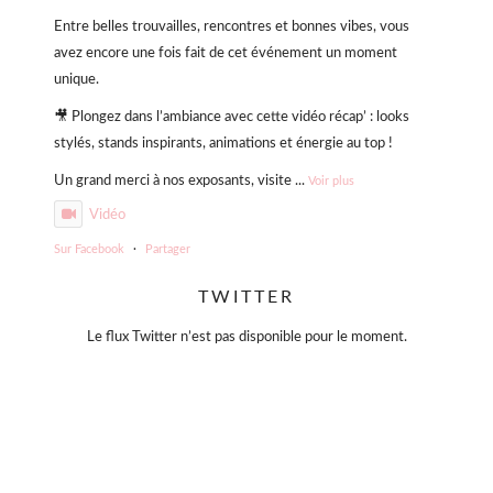
Entre belles trouvailles, rencontres et bonnes vibes, vous
avez encore une fois fait de cet événement un moment
unique.
🎥 Plongez dans l’ambiance avec cette vidéo récap’ : looks
stylés, stands inspirants, animations et énergie au top !
Un grand merci à nos exposants, visite
...
Voir plus
Vidéo
Sur Facebook
·
Partager
TWITTER
Violette Sauvage: Vide dressing géant
4 mois il y a
Le flux Twitter n’est pas disponible pour le moment.
« La simplicité est la clé de l’élégance. »
— Coco Chanel
Moins, mais mieux.
Des pièces choisies avec soin, qui traversent le temps sans