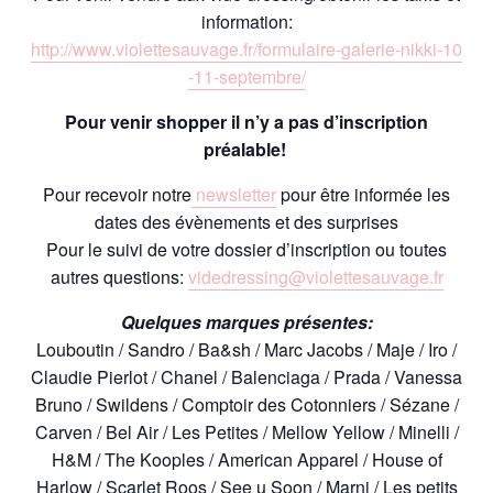
information:
http://
www.violettesauvage.fr/
formulaire-galerie-nikki-10
-11-septembre/
Pour venir shopper il n’y a pas d’inscription
préalable!
Pour recevoir notre
newsletter
pour être informée les
dates des évènements et des surprises
Pour le suivi de votre dossier d’inscription ou toutes
autres questions:
videdressing@violettesauva
ge.fr
Quelques marques présentes:
Louboutin / Sandro / Ba&sh / Marc Jacobs / Maje / Iro /
Claudie Pierlot / Chanel / Balenciaga / Prada / Vanessa
Bruno / Swildens / Comptoir des Cotonniers / Sézane /
Carven / Bel Air / Les Petites / Mellow Yellow / Minelli /
H&M / The Kooples / American Apparel / House of
Harlow / Scarlet Roos / See u Soon / Marni / Les petits