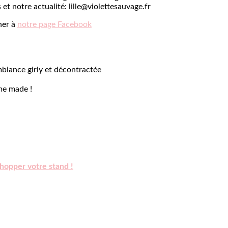
 et notre actualité:
lille@violettesauvage.fr
ner à
notre page Facebook
biance girly et décontractée
me made !
hopper votre stand !