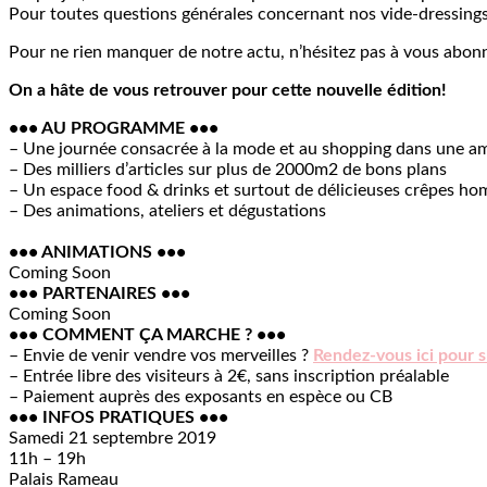
Pour toutes questions générales concernant nos vide-dressings
Pour ne rien manquer de notre actu, n’hésitez pas à vous abon
On a hâte de vous retrouver pour cette nouvelle édition!
••• AU PROGRAMME •••
– Une journée consacrée à la mode et au shopping dans une am
– Des milliers d’articles sur plus de 2000m2 de bons plans
– Un espace food & drinks et surtout de délicieuses crêpes ho
– Des animations, ateliers et dégustations
••• ANIMATIONS •••
Coming Soon
••• PARTENAIRES •••
Coming Soon
••• COMMENT ÇA MARCHE ? •••
– Envie de venir vendre vos merveilles ?
Rendez-vous ici pour s
– Entrée libre des visiteurs à 2€, sans inscription préalable
– Paiement auprès des exposants en espèce ou CB
••• INFOS PRATIQUES •••
Samedi 21 septembre 2019
11h – 19h
Palais Rameau