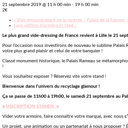
21 septembre 2019 @ 11 h 00 min
-
19 h 00 min
2€
«
Vide dressing géant de la rentrée – Palais de la Femme
Lyon édition d’octobre In Sted
»
Le plus grand vide-dressing de France revient à Lille le 21 s
Pour l’occasion nous investirons de nouveau le sublime Palais R
votre plus grand plaisir et celui de votre banquier !
Classé monument historique, le Palais Rameau se métamorphos
!
Vous souhaitez exposer ? Réservez vite votre stand !
Bienvenue dans l’univers du recyclage glamour !
Ça se passe de 11h00 à 19h00, l
e samedi 21 septembre au Pal
• INSCRIPTION STANDS •
Vider votre armoire, faire connaître votre marque, avec nous
c’
Un projet, une animation ou un partenariat à nous proposer ? 