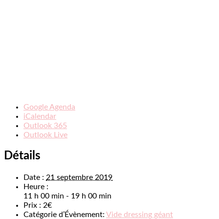
Google Agenda
iCalendar
Outlook 365
Outlook Live
Détails
Date :
21 septembre 2019
Heure :
11 h 00 min - 19 h 00 min
Prix :
2€
Catégorie d’Évènement:
Vide dressing géant