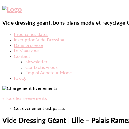
Vide dressing géant, bons plans mode et recyclage
Prochaines dates
Inscription Vide Dressing
Dans la presse
Le Magazine
Contact
Newsletter
Contactez-nous
Emploi Acheteur Mode
F.A.Q.
« Tous les Évènements
Cet évènement est passé.
Vide Dressing Géant | Lille – Palais Ram