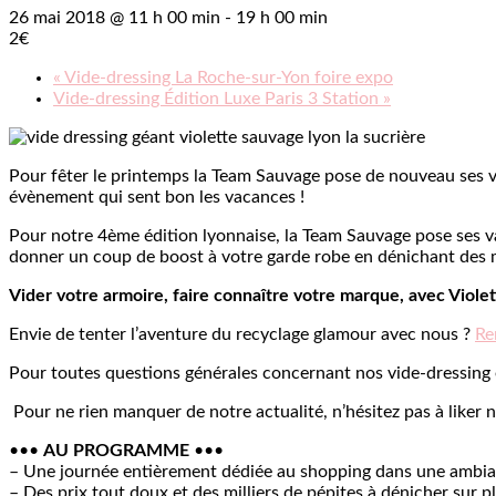
26 mai 2018 @ 11 h 00 min
-
19 h 00 min
2€
«
Vide-dressing La Roche-sur-Yon foire expo
Vide-dressing Édition Luxe Paris 3 Station
»
Pour fêter le printemps la Team Sauvage pose de nouveau ses v
évènement qui sent bon les vacances !
Pour notre 4ème édition lyonnaise, la Team Sauvage pose ses va
donner un coup de boost à votre garde robe en dénichant des m
Vider votre armoire, faire connaître votre marque, avec Violet
Envie de tenter l’aventure du recyclage glamour avec nous ?
Re
Pour toutes questions générales concernant nos vide-dressing 
Pour ne rien manquer de notre actualité, n’hésitez pas à liker 
•••
AU PROGRAMME
•••
– Une journée entièrement dédiée au shopping dans une ambian
– Des prix tout doux et des milliers de pépites à dénicher sur 