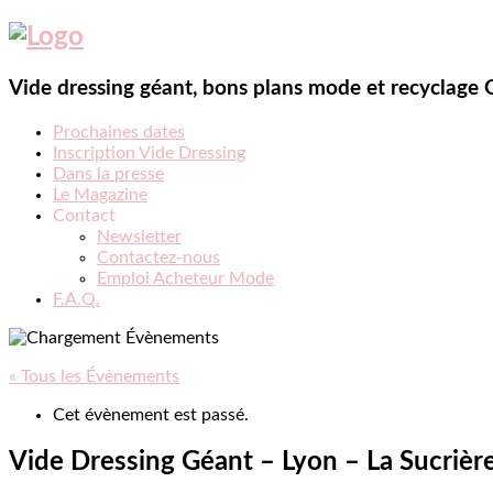
Vide dressing géant, bons plans mode et recyclage
Prochaines dates
Inscription Vide Dressing
Dans la presse
Le Magazine
Contact
Newsletter
Contactez-nous
Emploi Acheteur Mode
F.A.Q.
« Tous les Évènements
Cet évènement est passé.
Vide Dressing Géant – Lyon – La Sucrièr