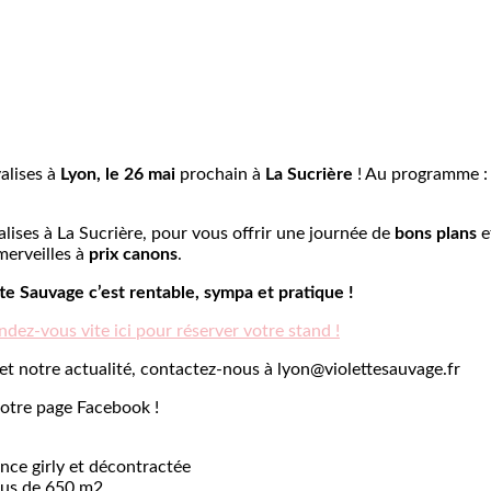
alises à
Lyon, le 26 mai
prochain à
La Sucrière
! Au programme : 
lises à La Sucrière, pour vous offrir une journée de
bons plans
e
erveilles à
prix canons
.
te Sauvage c’est rentable, sympa et pratique !
ndez-vous vite ici pour réserver votre stand !
et notre actualité, contactez-nous à
lyon@violettesauvage.fr
notre page Facebook !
ce girly et décontractée
plus de 650 m2