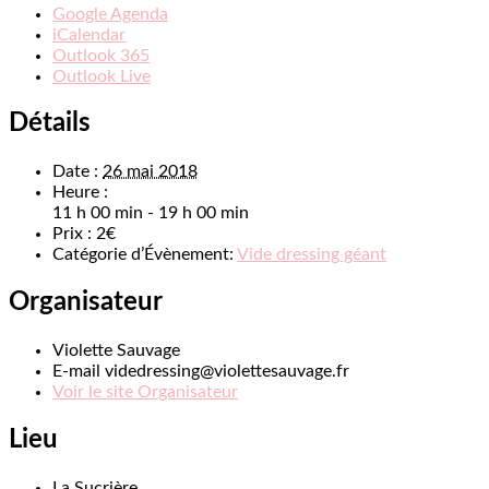
Google Agenda
iCalendar
Outlook 365
Outlook Live
Détails
Date :
26 mai 2018
Heure :
11 h 00 min - 19 h 00 min
Prix :
2€
Catégorie d’Évènement:
Vide dressing géant
Organisateur
Violette Sauvage
E-mail
videdressing@violettesauvage.fr
Voir le site Organisateur
Lieu
La Sucrière