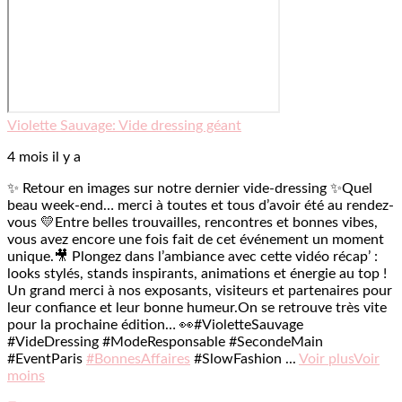
Violette Sauvage: Vide dressing géant
4 mois il y a
✨ Retour en images sur notre dernier vide-dressing ✨
Quel
beau week-end… merci à toutes et tous d’avoir été au rendez-
vous 💛
Entre belles trouvailles, rencontres et bonnes vibes,
vous avez encore une fois fait de cet événement un moment
unique.
🎥 Plongez dans l’ambiance avec cette vidéo récap’ :
looks stylés, stands inspirants, animations et énergie au top !
Un grand merci à nos exposants, visiteurs et partenaires pour
leur confiance et leur bonne humeur.
On se retrouve très vite
pour la prochaine édition… 👀
#VioletteSauvage
#VideDressing #ModeResponsable #SecondeMain
#EventParis
#BonnesAffaires
#SlowFashion
...
Voir plus
Voir
moins