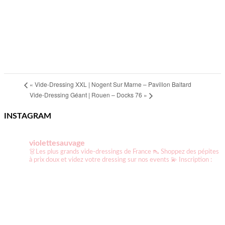
«
Vide-Dressing XXL | Nogent Sur Marne – Pavillon Baltard
Vide-Dressing Géant | Rouen – Docks 76
»
INSTAGRAM
violettesauvage
👗Les plus grands vide-dressings de France
👠 Shoppez des pépites
à prix doux et videz votre dressing sur nos events
💫 Inscription :