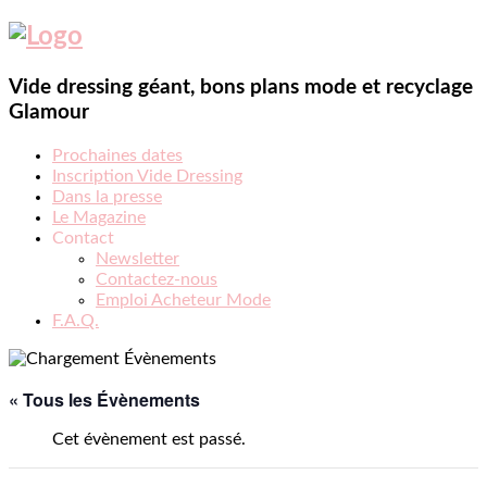
Vide dressing géant, bons plans mode et recyclage
Glamour
Prochaines dates
Inscription Vide Dressing
Dans la presse
Le Magazine
Contact
Newsletter
Contactez-nous
Emploi Acheteur Mode
F.A.Q.
« Tous les Évènements
Cet évènement est passé.