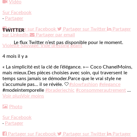
Vidéo
Sur Facebook
·
Partager
Partager sur Facebook
Partager sur Twitter
Partager
TWITTER
sur LinkedIn
Partager par email
Le flux Twitter n’est pas disponible pour le moment.
Violette Sauvage: Vide dressing géant
4 mois il y a
« La simplicité est la clé de l’élégance. »
— Coco Chanel
Moins,
mais mieux.
Des pièces choisies avec soin, qui traversent le
temps sans jamais se démoder.
Parce que le vrai style ne
s’accumule pas… il se révèle. 🤍
#slowfashion
#elegance
#modeintemporelle
#braderiechic
#consommerautrement
...
Voir plus
Voir moins
Photo
Sur Facebook
·
Partager
Partager sur Facebook
Partager sur Twitter
Partager