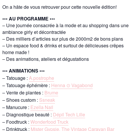
On a hâte de vous retrouver pour cette nouvelle édition!
••• AU PROGRAMME •••
– Une journée consacrée à la mode et au shopping dans une
ambiance girly et décontractée
– Des milliers d’articles sur plus de 2000m2 de bons plans
– Un espace food & drinks et surtout de délicieuses crêpes
home made !
– Des animations, ateliers et dégustations
••• ANIMATIONS •••
– Tatouage :
A.postrophe
– Tatouage éphémère :
Henna ⊙ Vagabond
– Vente de plantes :
Brume
– Shoes custom :
Ssneak
– Manucure :
Ezella Nail
– Diagnostique beauté :
Dépil Tech Lille
– Foodtruck :
Wonderfood Truck
– Drinktruck :
Mister Gypsie, The Vintage Caravan Bar