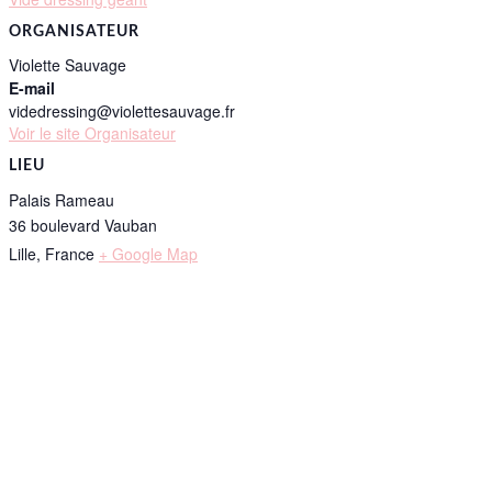
ORGANISATEUR
Violette Sauvage
E-mail
videdressing@violettesauvage.fr
Voir le site Organisateur
LIEU
Palais Rameau
36 boulevard Vauban
Lille
,
France
+ Google Map