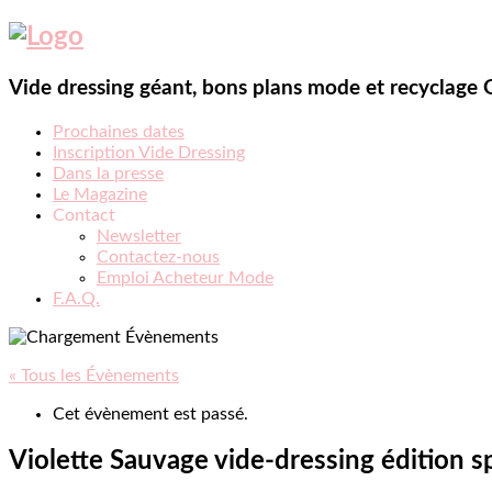
Vide dressing géant, bons plans mode et recyclage
Prochaines dates
Inscription Vide Dressing
Dans la presse
Le Magazine
Contact
Newsletter
Contactez-nous
Emploi Acheteur Mode
F.A.Q.
« Tous les Évènements
Cet évènement est passé.
Violette Sauvage vide-dressing édition s