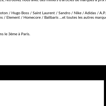
e, retrouvez nous avec des milliers d’articles de marques à prix 
oton / Hugo Boss / Saint Laurent / Sandro / Nike / Adidas / A.P
ins / Element / Homecore / Balibaris …et toutes les autres marq
s le 3ème à Paris.