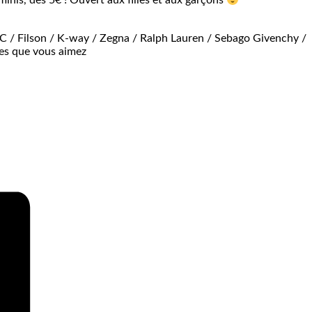
minis, dès 5€ ! Ouvert aux filles et aux garçons
.C / Filson / K-way / Zegna / Ralph Lauren / Sebago Givenchy /
ues que vous aimez