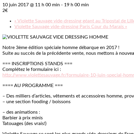
10 juin 2017 @ 11 h 00 min
-
19 h 00 min
2€
«
Violette Sauvage vide-dressing géant au Tripostal de Lille
Violette Sauvage vide-dressing Paris Cour du Marais
»
Notre 3ème édition spéciale homme débarque en 2017 !
Suite au succès de la précédente vente, nous mettons à nouveau 
=== INSCRIPTIONS STANDS ===
Complétez le formulaire ici :
http://
www.violettesauvage.fr/
formulaire-10-juin-special-
homm
==== AU PROGRAMME ===
– Des milliers d’articles, vêtements et accessoires homme, prov
– une section fooding / boissons
– des animations :
Barbier à prix minis
Tatouages (des vrais!)