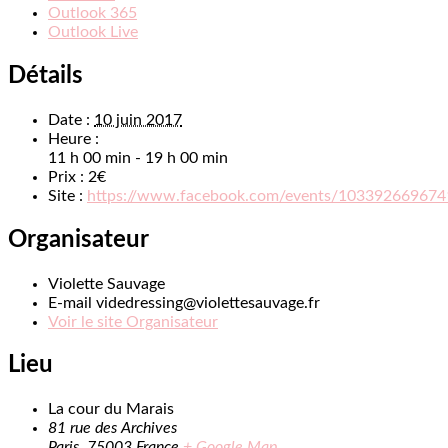
Outlook 365
Outlook Live
Détails
Date :
10 juin 2017
Heure :
11 h 00 min - 19 h 00 min
Prix :
2€
Site :
https://www.facebook.com/events/103392669674
Organisateur
Violette Sauvage
E-mail
videdressing@violettesauvage.fr
Voir le site Organisateur
Lieu
La cour du Marais
81 rue des Archives
Paris
,
75003
France
+ Google Map