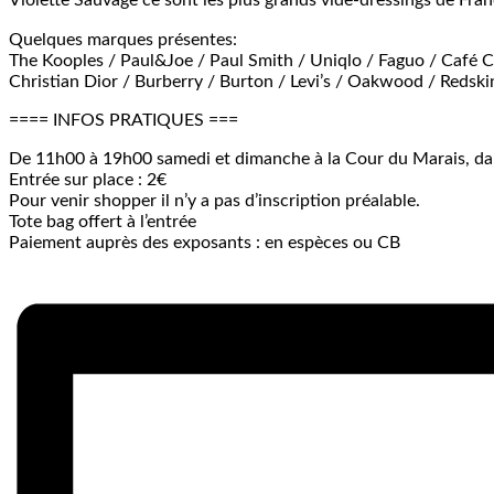
Violette Sauvage ce sont les plus grands vide-dressings de Franc
Quelques marques présentes:
The Kooples / Paul&Joe / Paul Smith / Uniqlo / Faguo / Café C
Christian Dior / Burberry / Burton / Levi’s / Oakwood / Redsk
==== INFOS PRATIQUES ===
De 11h00 à 19h00 samedi et dimanche à la Cour du Marais, dan
Entrée sur place : 2€
Pour venir shopper il n’y a pas d’inscription préalable.
Tote bag offert à l’entrée
Paiement auprès des exposants : en espèces ou CB