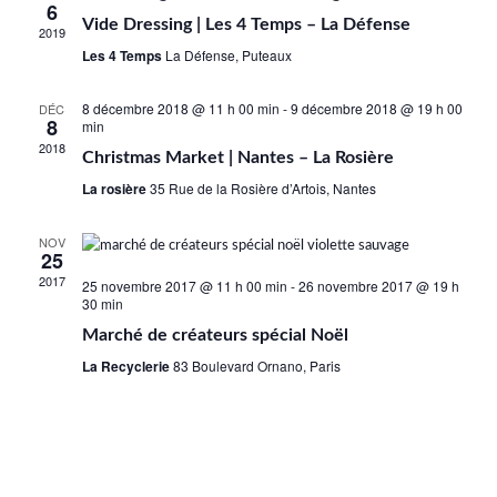
de
6
Vide Dressing | Les 4 Temps – La Défense
2019
vues
Les 4 Temps
La Défense, Puteaux
Évène
8 décembre 2018 @ 11 h 00 min
-
9 décembre 2018 @ 19 h 00
DÉC
8
min
2018
Christmas Market | Nantes – La Rosière
La rosière
35 Rue de la Rosière d’Artois, Nantes
NOV
25
2017
25 novembre 2017 @ 11 h 00 min
-
26 novembre 2017 @ 19 h
30 min
Marché de créateurs spécial Noël
La Recyclerie
83 Boulevard Ornano, Paris