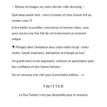
✨ Retour en images sur notre dernier vide-dressing ✨
Quel beau week-end… merci à toutes et tous d’avoir été au
rendez-vous 💛
Entre belles trouvailles, rencontres et bonnes vibes, vous
avez encore une fois fait de cet événement un moment
unique.
🎥 Plongez dans l’ambiance avec cette vidéo récap’ : looks
stylés, stands inspirants, animations et énergie au top !
Un grand merci à nos exposants, visiteurs et partenaires pour
leur confiance et leur bonne humeur.
On se retrouve très vite pour la prochaine édition… 👀
#VioletteSauvage #VideDressing #ModeResponsable
TWITTER
#SecondeMain #EventParis
#BonnesAffaires
#SlowFashion
Le flux Twitter n’est pas disponible pour le moment.
Vidéo
Sur Facebook
·
Partager