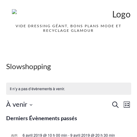
VIDE DRESSING GÉANT, BONS PLANS MODE ET
RECYCLAGE GLAMOUR
Slowshopping
Il n’y a pas d’évènements à venir.
Nav
À venir
Recher
Recherche
Liste
de
Sélectionnez
et
Derniers Évènements passés
vue
une
naviga
date.
Év
6 avril 2019 @ 10 h 00 min
-
9 avril 2019 @ 20 h 30 min
AVR