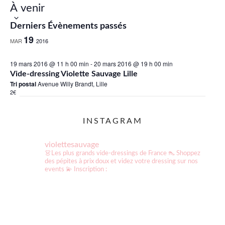
À venir
Sélectionnez
Derniers Évènements passés
19
une
MAR
2016
date.
19 mars 2016 @ 11 h 00 min
-
20 mars 2016 @ 19 h 00 min
Vide-dressing Violette Sauvage Lille
Tri postal
Avenue Willy Brandt, Lille
2€
INSTAGRAM
violettesauvage
👗Les plus grands vide-dressings de France
👠 Shoppez
des pépites à prix doux et videz votre dressing sur nos
events
💫 Inscription :