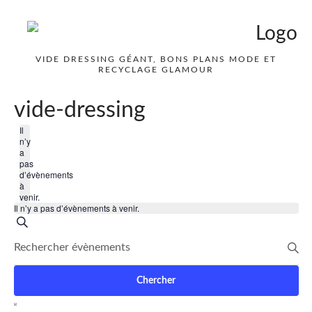
VIDE DRESSING GÉANT, BONS PLANS MODE ET
RECYCLAGE GLAMOUR
vide-dressing
Il
n’y
a
pas
d’évènements
à
venir.
Il n’y a pas d’évènements à venir.
Recherche
Recherche
Saisir
et
mot-
navigation
clé.
Chercher
Rechercher
de
Navigation
Évènements