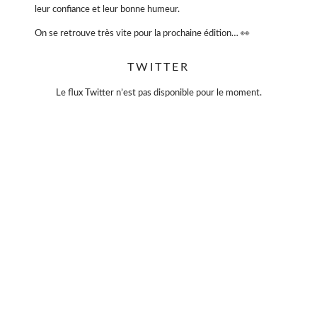
leur confiance et leur bonne humeur.
On se retrouve très vite pour la prochaine édition… 👀
#VioletteSauvage #VideDressing #ModeResponsable
TWITTER
#SecondeMain #EventParis
#BonnesAffaires
#SlowFashion
Le flux Twitter n’est pas disponible pour le moment.
Vidéo
Sur Facebook
·
Partager
Violette Sauvage: Vide dressing géant
4 mois il y a
« La simplicité est la clé de l’élégance. »
— Coco Chanel
Moins, mais mieux.
Des pièces choisies avec soin, qui traversent le temps sans
jamais se démoder.
Parce que le vrai style ne s’accumule pas… il se révèle. 🤍