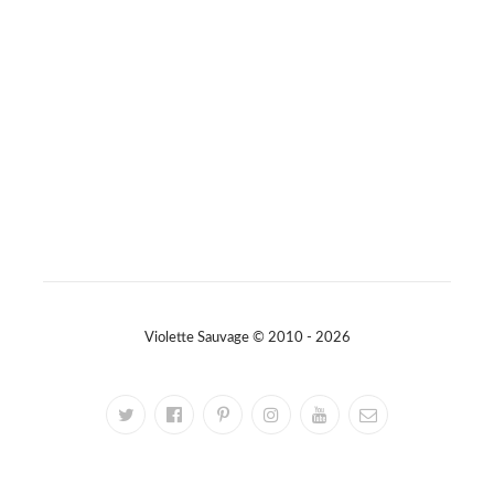
#slowfashion
#elegance
#modeintemporelle
#braderiechic
#consommerautrement
Photo
Sur Facebook
·
Partager
Violette Sauvage © 2010 - 2026