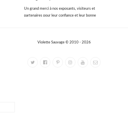
Un grand merci à nos exposants, visiteurs et
partenaires pour leur confiance et leur bonne
humeur.
On se retrouve très vite pour la prochaine
édition… 👀
Violette Sauvage © 2010 - 2026
#VioletteSauvage #VideDressing
#ModeResponsable #SecondeMain #EventParis
#BonnesAffaires
#SlowFashion
Vidéo
Sur Facebook
·
Partager
Violette Sauvage: Vide dressing géant
4 mois il y a
« La simplicité est la clé de l’élégance. »
— Coco Chanel