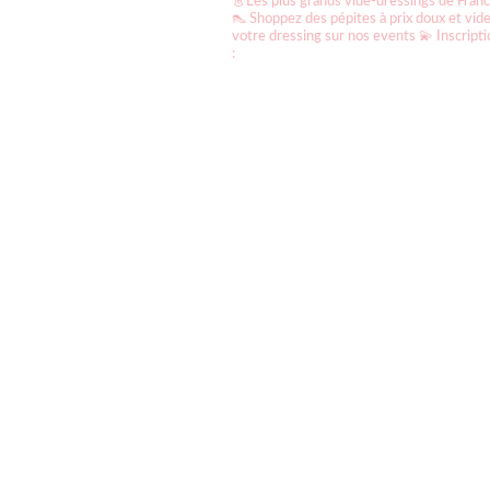
👗Les plus grands vide-dressings de Fran
👠 Shoppez des pépites à prix doux et vid
votre dressing sur nos events
💫 Inscript
: