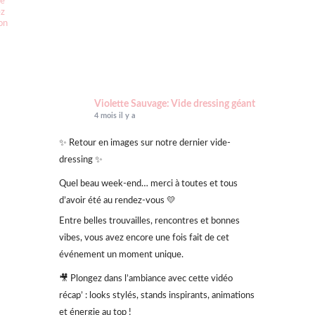
ce
ez
ion
Violette Sauvage: Vide dressing géant
4 mois il y a
✨ Retour en images sur notre dernier vide-
dressing ✨
Quel beau week-end… merci à toutes et tous
d’avoir été au rendez-vous 💛
Entre belles trouvailles, rencontres et bonnes
vibes, vous avez encore une fois fait de cet
événement un moment unique.
🎥 Plongez dans l’ambiance avec cette vidéo
récap’ : looks stylés, stands inspirants, animations
et énergie au top !