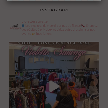
INSTAGRAM
violettesauvage
Les plus grands vide-dressings de France
Shoppez
des pépites à prix doux et videz votre dressing sur nos
events
Inscription :