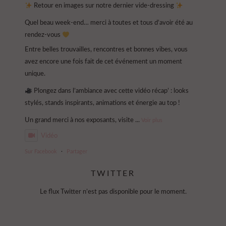
Retour en images sur notre dernier vide-dressing
Quel beau week-end… merci à toutes et tous d’avoir été au
rendez-vous
Entre belles trouvailles, rencontres et bonnes vibes, vous
avez encore une fois fait de cet événement un moment
unique.
Plongez dans l’ambiance avec cette vidéo récap’ : looks
stylés, stands inspirants, animations et énergie au top !
Un grand merci à nos exposants, visite
...
Voir plus
Vidéo
Sur Facebook
·
Partager
TWITTER
Violette Sauvage: Vide dressing géant
4 mois il y a
Le flux Twitter n’est pas disponible pour le moment.
« La simplicité est la clé de l’élégance. »
— Coco Chanel