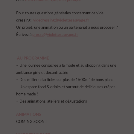
nous
c’est rentable, sympa et pratique!
Pour toutes questions générales concernant ce vide-
dressing :
videdressing@violettesauvage.fr
Un projet, une animation ou un partenariat à nous proposer ?
Écrivez à
presse@violettesauvage.fr
AU PROGRAMME
– Une journée consacrée à la mode et au shopping dans une
ambiance girly et décontractée
– Des milliers d’articles sur plus de 1500m² de bons plans
– Un espace food & drinks et surtout de délicieuses crêpes
home made !
– Des animations, ateliers et dégustations
ANIMATIONS
COMING SOON !