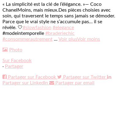
« La simplicité est la clé de l’élégance. »
— Coco
Chanel
Moins, mais mieux.
Des pièces choisies avec
soin, qui traversent le temps sans jamais se démoder.
Parce que le vrai style ne s’accumule pas… il se
révèle. 🤍
#slowfashion
#elegance
#modeintemporelle
#braderiechic
#consommerautrement
...
Voir plus
Voir moins
Photo
Sur Facebook
·
Partager
Partager sur Facebook
Partager sur Twitter
Partager sur LinkedIn
Partager par email