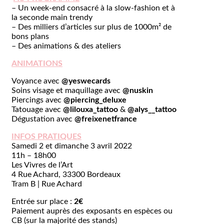
– Un week-end consacré à la slow-fashion et à
la seconde main trendy
– Des milliers d’articles sur plus de 1000m² de
bons plans
– Des animations & des ateliers
ANIMATIONS
Voyance avec
@yeswecards
Soins visage et maquillage avec
@nuskin
Piercings avec
@piercing_deluxe
Tatouage avec
@lilouxa_tattoo
&
@alys__tattoo
Dégustation avec
@freixenetfrance
INFOS PRATIQUES
Samedi 2 et dimanche 3 avril 2022
11h – 18h00
Les Vivres de l’Art
4 Rue Achard, 33300 Bordeaux
Tram B |
Rue Achard
Entrée sur place :
2€
Paiement auprès des exposants en espèces ou
CB (sur la majorité des stands)