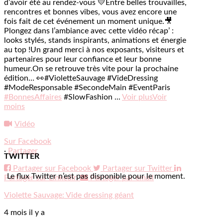
d’avoir été au rendez-vous 💛
Entre belles trouvailles,
rencontres et bonnes vibes, vous avez encore une
fois fait de cet événement un moment unique.
🎥
Plongez dans l’ambiance avec cette vidéo récap’ :
looks stylés, stands inspirants, animations et énergie
au top !
Un grand merci à nos exposants, visiteurs et
partenaires pour leur confiance et leur bonne
humeur.
On se retrouve très vite pour la prochaine
édition… 👀
#VioletteSauvage #VideDressing
#ModeResponsable #SecondeMain #EventParis
#BonnesAffaires
#SlowFashion
...
Voir plus
Voir
moins
Vidéo
Sur Facebook
·
Partager
TWITTER
Partager sur Facebook
Partager sur Twitter
Le flux Twitter n’est pas disponible pour le moment.
Partager sur LinkedIn
Partager par email
Violette Sauvage: Vide dressing géant
4 mois il y a