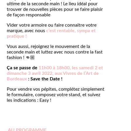
ultime de la seconde main ! Le lieu idéal pour
trouver de nouvelles pièces pour se faire plaisir
de façon responsable
Vider votre armoire ou faire connaître votre
marque, avec nous
c’est rentable, sympa et
pratique !
Vous aussi, rejoignez le mouvement de la
seconde main et luttez avec nous contre la fast
fashion ! 👊🏼
Ça se passe de
11h00 à 18h00, l
es samedi 2 et
dimanche 3 avril 2022, aux Vivres de l’Art de
Bordeaux
: Save the Date !
Pour vendre vos pépites, complétez simplement
le formulaire, composez votre stand, et suivez
les indications : Easy !
AU PROGRAMME