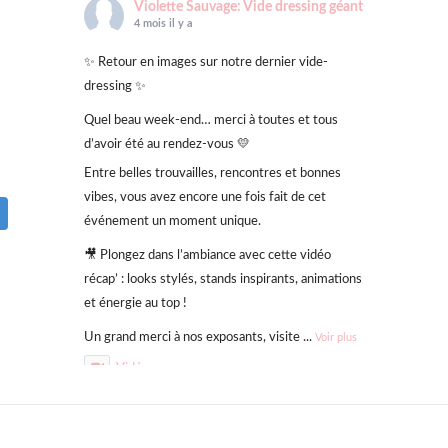
Violette Sauvage: Vide dressing géant
4 mois il y a
✨ Retour en images sur notre dernier vide-
dressing ✨
Quel beau week-end… merci à toutes et tous
d’avoir été au rendez-vous 💛
Entre belles trouvailles, rencontres et bonnes
vibes, vous avez encore une fois fait de cet
événement un moment unique.
🎥 Plongez dans l’ambiance avec cette vidéo
récap’ : looks stylés, stands inspirants, animations
et énergie au top !
Un grand merci à nos exposants, visite
...
Voir plus
Vidéo
Sur Facebook
·
Partager