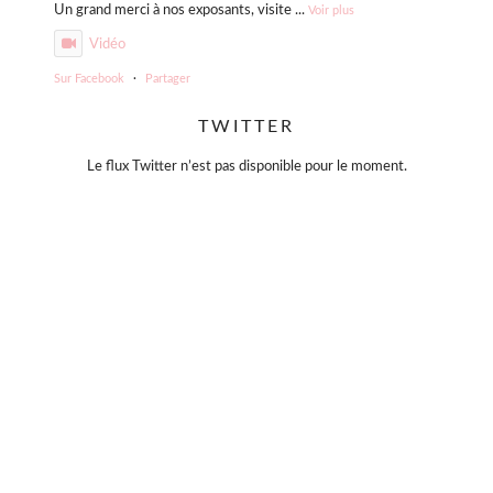
Un grand merci à nos exposants, visite
...
Voir plus
Vidéo
Sur Facebook
·
Partager
TWITTER
Violette Sauvage: Vide dressing géant
4 mois il y a
Le flux Twitter n’est pas disponible pour le moment.
« La simplicité est la clé de l’élégance. »
— Coco Chanel
Moins, mais mieux.
Des pièces choisies avec soin, qui traversent le temps sans
jamais se démoder.
Parce que le vrai style ne s’accumule pas… il se révèle. 🤍
#slowfashion
#elegance
#modeintemporelle
#braderiechic
#consommerautrement
Photo