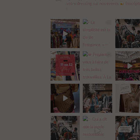
votre dressing sur nos events
Inscript
: