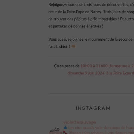
Rejoignez-nous
pour trois jours de découvertes, d’
cœur de la
Foire Expo de Nancy
. Trois jours de
sho
de trouver des pépites à prix imbattables ! Et surt
et partager de bonnes énergies !
Vous aussi, rejoignez le mouvement de la seconde m
fast fashion !
Ça se passe de
10h00 à 21h00 (fermeture à 20
dimanche 9 juin 2024, à la Foire Expo
INSTAGRAM
violettesauvage
Les plus grands vide-dressings de Fran
Shoppez des pépites à prix doux et vid