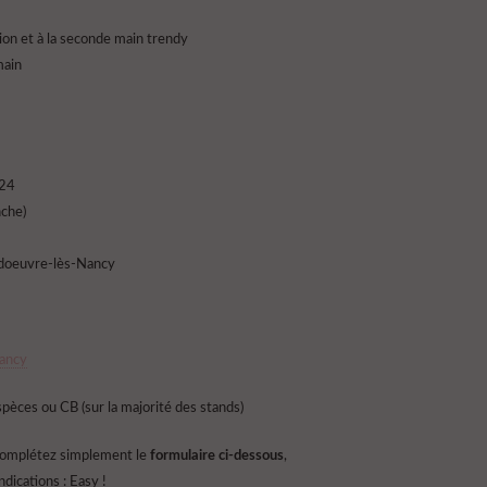
hion et à la seconde main trendy
main
024
nche)
doeuvre-lès-Nancy
Nancy
èces ou CB (sur la majorité des stands)
omplétez simplement le
formulaire ci-dessous
,
dications : Easy !