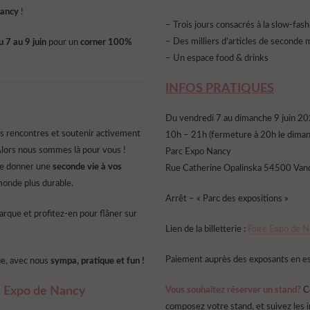
Nancy
!
– Trois jours consacrés à la slow-fas
– Des milliers d’articles de seconde 
u 7 au 9 juin
pour un
corner 100%
– Un espace food & drinks
INFOS PRATIQUES
Du vendredi 7 au dimanche 9 juin 2
ers rencontres et soutenir activement
10h – 21h (fermeture à 20h le dima
lors nous sommes là pour vous !
Parc Expo Nancy
de donner une
seconde vie à vos
Rue Catherine Opalinska 54500 Van
onde plus durable.
Arrêt – « Parc des expositions »
rque et profitez-en pour flâner sur
Lien de la billetterie :
Foire Expo de 
Paiement auprès des exposants en esp
ue, avec nous
sympa, pratique et fun !
re Expo de Nancy
Vous souhaitez réserver un stand?
C
composez votre stand, et suivez les in