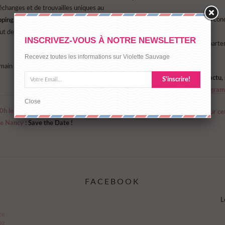
échanges et de trouvailles uniques au
Pour toutes questions générales conc
pping 100% responsable
, l’occasion
nancy@violettesauvage.fr
out de faire de nouvelles rencontres
INSCRIVEZ-VOUS À NOTRE NEWSLETTER
Un projet, une animation ou un parten
presse@violettesauvage.fr
Recevez toutes les informations sur Violette Sauvage
ain et luttez avec nous contre la
Pour ne rien manquer de notre actu,
S'inscrire!
Facebook
, à
notre compte Instagram
Close
h le dimanche), du vendredi 7
au
On a hâte de vous retrouver pour cet
 de Nancy
: Save the Date !
FACEBOOK
L
ce
ez