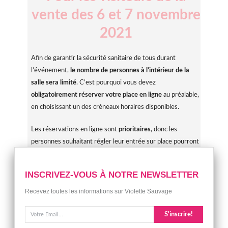
vente des 6 et 7 novembre
2021
Afin de garantir la sécurité sanitaire de tous durant
l’événement,
le nombre de personnes à l’intérieur de la
salle sera limité
. C’est pourquoi vous devez
obligatoirement
réserver votre place en ligne
au préalable,
en choisissant un des créneaux horaires disponibles.
Les réservations en ligne sont
prioritaires
, donc les
personnes souhaitant régler leur entrée sur place pourront
le faire uniquement lorsque toutes les pré-ventes seront
entrées. Nous vous conseillons donc
vivement de réserver
INSCRIVEZ-VOUS À NOTRE NEWSLETTER
votre place en avance.
Recevez toutes les informations sur Violette Sauvage
Nous
refuserons les nouvelles entrées à régler sur place
tant que les personnes ayant réserver leurs places en ligne
S'inscrire!
ne sont pas toutes rentrées.