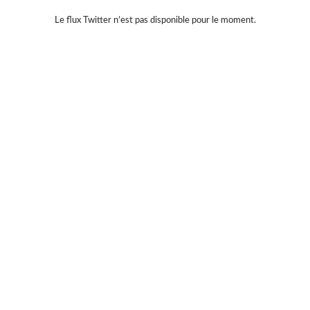
Violette Sauvage: Vide dressing géant
4 mois il y a
Le flux Twitter n’est pas disponible pour le moment.
« La simplicité est la clé de l’élégance. »
— Coco Chanel
Moins, mais mieux.
Des pièces choisies avec soin, qui traversent le temps sans
jamais se démoder.
Parce que le vrai style ne s’accumule pas… il se révèle. 🤍
#slowfashion
#elegance
#modeintemporelle
#braderiechic
#consommerautrement
Photo
Sur Facebook
·
Partager