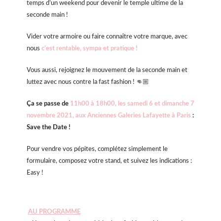
temps d’un weekend pour devenir le temple ultime de la
seconde main !
Vider votre armoire ou faire connaître votre marque, avec
nous
c’est rentable, sympa et pratique !
Vous aussi, rejoignez le mouvement de la seconde main et
luttez avec nous contre la fast fashion ! 👊🏼
Ça se passe de
11h00 à 18h00, l
es samedi 6 et dimanche 7
novembre 2021, aux Anciennes Galeries Lafayette à Paris
:
Save the Date !
Pour vendre vos pépites, complétez simplement le
formulaire, composez votre stand, et suivez les indications :
Easy !
AU PROGRAMME