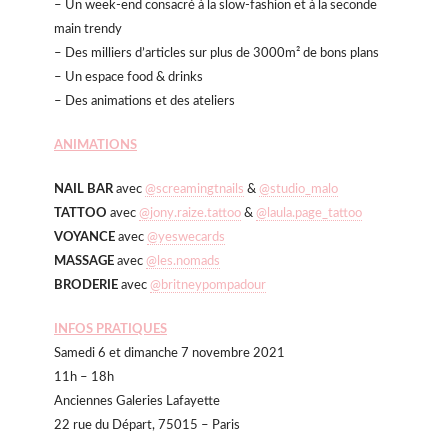
– Un week-end consacré à la slow-fashion et à la seconde
main trendy
– Des milliers d’articles sur plus de 3000m² de bons plans
– Un espace food & drinks
– Des animations et des ateliers
ANIMATIONS
NAIL BAR
avec
@screamingtnails
&
@studio_malo
TATTOO
avec
@jony.raize.tattoo
&
@laula.page_tattoo
VOYANCE
avec
@yeswecards
MASSAGE
avec
@les.nomads
BRODERIE
avec
@britneypompadour
INFOS PRATIQUES
Samedi 6 et dimanche 7 novembre 2021
11h – 18h
Anciennes Galeries Lafayette
22 rue du Départ, 75015 – Paris