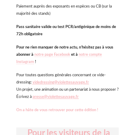
Paiement auprès des exposants en espèces ou CB (sur la
majorité des stands)
Pass sanitaire valide ou test PCR/antigénique de moins de
72h obligatoire
Pour ne rien manquer de notre actu, n’hésitez pas à vous
abonner à
notre page Facebook
et à
notre compte
Instagram
!
Pour toutes questions générales concernant ce vide-
dressing:
videdressing@violettesauvage.fr
Un projet, une animation ou un partenariat à nous proposer ?
Écrivez à
presse@violettesauvage.fr
On a hâte de vous retrouver pour cette édition !
Pour les visiteurs de la