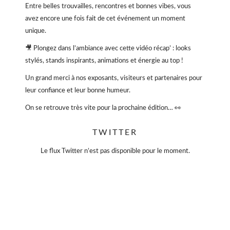
Entre belles trouvailles, rencontres et bonnes vibes, vous
avez encore une fois fait de cet événement un moment
unique.
🎥 Plongez dans l’ambiance avec cette vidéo récap’ : looks
stylés, stands inspirants, animations et énergie au top !
Un grand merci à nos exposants, visiteurs et partenaires pour
leur confiance et leur bonne humeur.
On se retrouve très vite pour la prochaine édition… 👀
#VioletteSauvage #VideDressing #ModeResponsable
TWITTER
#SecondeMain #EventParis
#BonnesAffaires
#SlowFashion
Le flux Twitter n’est pas disponible pour le moment.
Vidéo
Sur Facebook
·
Partager
Violette Sauvage: Vide dressing géant
4 mois il y a
« La simplicité est la clé de l’élégance. »