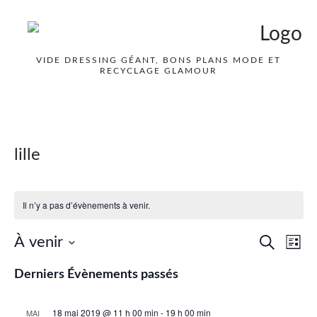
VIDE DRESSING GÉANT, BONS PLANS MODE ET
RECYCLAGE GLAMOUR
lille
Il n’y a pas d’évènements à venir.
Nav
À venir
Recher
Recherche
Liste
de
Sélectionnez
et
Derniers Évènements passés
vue
une
naviga
date.
Év
18 mai 2019 @ 11 h 00 min
-
19 h 00 min
MAI