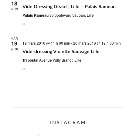
de
18
Vide Dressing Géant | Lille – Palais Rameau
2019
vues
Palais Rameau
36 boulevard Vauban, Lille
Évène
2€
MAR
19
19 mars 2016 @ 11 h 00 min
-
20 mars 2016 @ 19 h 00 min
2016
Vide-dressing Violette Sauvage Lille
Tri postal
Avenue Willy Brandt, Lille
2€
INSTAGRAM