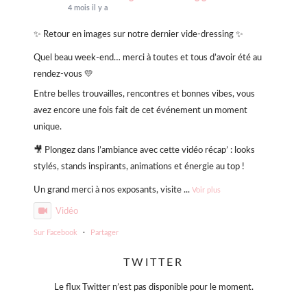
4 mois il y a
✨ Retour en images sur notre dernier vide-dressing ✨
Quel beau week-end… merci à toutes et tous d’avoir été au
rendez-vous 💛
Entre belles trouvailles, rencontres et bonnes vibes, vous
avez encore une fois fait de cet événement un moment
unique.
🎥 Plongez dans l’ambiance avec cette vidéo récap’ : looks
stylés, stands inspirants, animations et énergie au top !
Un grand merci à nos exposants, visite
...
Voir plus
Vidéo
Sur Facebook
·
Partager
TWITTER
Violette Sauvage: Vide dressing géant
4 mois il y a
Le flux Twitter n’est pas disponible pour le moment.