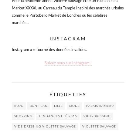
Pour la deuxième année Violette Sauvage crée un Fashion Flea
Market XXXXL au Carreau du Temple Inspiré des marchés urbains
comme le Portobello Market de Londres ou les célèbres
marchés…
INSTAGRAM
Instagram a retourné des données invalides.
Suivez nous sur Instagram !
ÉTIQUETTES
BLOG
BON PLAN
LILLE
MODE
PALAIS RAMEAU
SHOPPING
TENDANCES ETÉ 2015
VIDE-DRESSING
VIDE DRESSING VIOLETTE SAUVAGE
VIOLETTE SAUVAGE