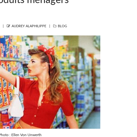
oduits ménagers
AUTHOR
CATEGORIES
AUDREY ALAPHILIPPE
BLOG
Photo : Ellen Von Unwerth