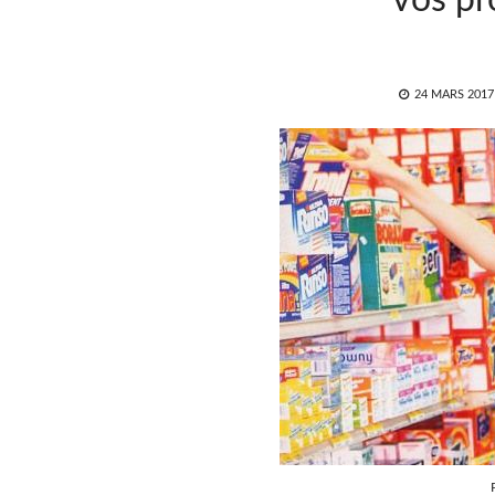
vos pr
POSTED
24 MARS 2017
ON