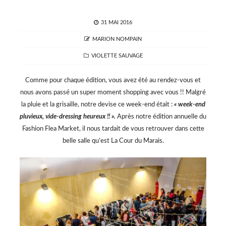
POSTED
31 MAI 2016
ON
AUTHOR
MARION NOMPAIN
CATEGORIES
VIOLETTE SAUVAGE
Comme pour chaque édition, vous avez été au rendez-vous et
nous avons passé un super moment shopping avec vous !! Malgré
la pluie et la grisaille, notre devise ce week-end était :
« week-end
pluvieux, vide-dressing heureux !! ».
Après notre édition annuelle du
Fashion Flea Market, il nous tardait de vous retrouver dans cette
belle salle qu’est La Cour du Marais.