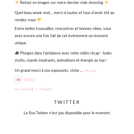
Retour en images sur notre dernier vide-dressing
Quel beau week-end… merci à toutes et tous d’avoir été au
rendez-vous
Entre belles trouvailles, rencontres et bonnes vibes, vous
avez encore une fois fait de cet événement un moment
unique.
Plongez dans l’ambiance avec cette vidéo récap’ : looks
stylés, stands inspirants, animations et énergie au top !
Un grand merci à nos exposants, visite
...
Voir plus
Vidéo
Sur Facebook
·
Partager
TWITTER
Violette Sauvage: Vide dressing géant
4 mois il y a
Le flux Twitter n’est pas disponible pour le moment.
« La simplicité est la clé de l’élégance. »
— Coco Chanel