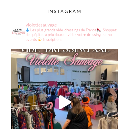
INSTAGRAM
violettesauvage
Les plus grands vide-dressings de France
Shoppez
des pépites à prix doux et videz votre dressing sur nos
events
Inscription :