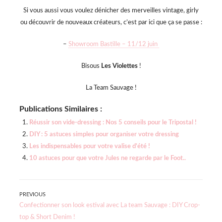
Si vous aussi vous voulez dénicher des merveilles vintage, girly
ou découvrir de nouveaux créateurs, c’est par ici que ça se passe :
–
Showroom Bastille – 11/12 juin
Bisous
Les Violettes
!
La Team Sauvage !
Publications Similaires :
Réussir son vide-dressing : Nos 5 conseils pour le Tripostal !
DIY : 5 astuces simples pour organiser votre dressing
Les indispensables pour votre valise d’été !
10 astuces pour que votre Jules ne regarde par le Foot..
Navigation
PREVIOUS
Previous
Confectionner son look estival avec La team Sauvage : DIY Crop-
de
post:
top & Short Denim !