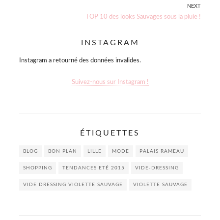
NEXT
l’article
Next
TOP 10 des looks Sauvages sous la pluie !
post:
INSTAGRAM
Instagram a retourné des données invalides.
Suivez-nous sur Instagram !
ÉTIQUETTES
BLOG
BON PLAN
LILLE
MODE
PALAIS RAMEAU
SHOPPING
TENDANCES ETÉ 2015
VIDE-DRESSING
VIDE DRESSING VIOLETTE SAUVAGE
VIOLETTE SAUVAGE