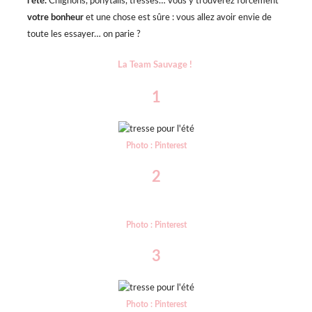
l’été.
Chignons, ponytails, tresses… vous y trouverez forcement
votre bonheur
et une chose est sûre : vous allez avoir envie de
toute les essayer… on parie ?
La Team Sauvage !
1
Photo : Pinterest
2
Photo : Pinterest
3
Photo : Pinterest