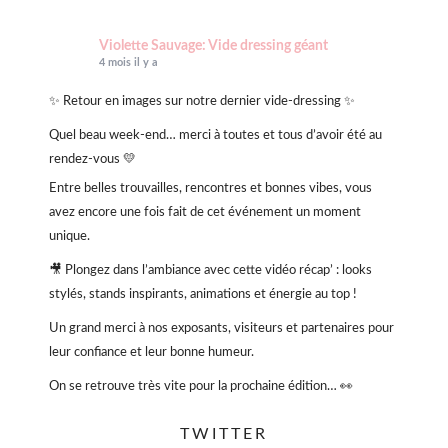
Violette Sauvage: Vide dressing géant
4 mois il y a
✨ Retour en images sur notre dernier vide-dressing ✨
Quel beau week-end… merci à toutes et tous d’avoir été au
rendez-vous 💛
Entre belles trouvailles, rencontres et bonnes vibes, vous
avez encore une fois fait de cet événement un moment
unique.
🎥 Plongez dans l’ambiance avec cette vidéo récap’ : looks
stylés, stands inspirants, animations et énergie au top !
Un grand merci à nos exposants, visiteurs et partenaires pour
leur confiance et leur bonne humeur.
On se retrouve très vite pour la prochaine édition… 👀
#VioletteSauvage #VideDressing #ModeResponsable
TWITTER
#SecondeMain #EventParis
#BonnesAffaires
#SlowFashion