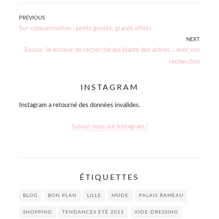
Navigation
PREVIOUS
Previous
Sur-consommation : petits gestes, grands effets
de
post:
NEXT
Next
Ecosia : le moteur de recherche qui plante des arbres… avec vos
l’article
post:
recherches
INSTAGRAM
Instagram a retourné des données invalides.
Suivez-nous sur Instagram !
ÉTIQUETTES
BLOG
BON PLAN
LILLE
MODE
PALAIS RAMEAU
SHOPPING
TENDANCES ETÉ 2015
VIDE-DRESSING