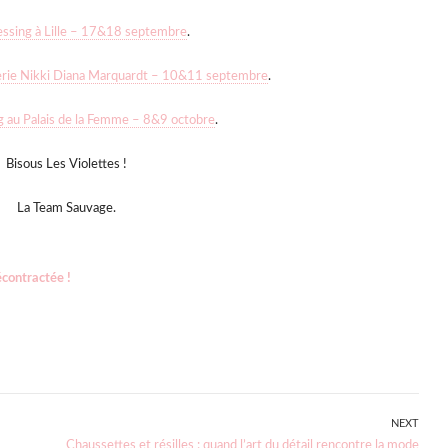
essing à Lille – 17&18 septembre
.
lerie Nikki Diana Marquardt – 10&11 septembre
.
g au Palais de la Femme – 8&9 octobre
.
Bisous Les Violettes !
La Team Sauvage.
écontractée !
NEXT
Next
Chaussettes et résilles : quand l’art du détail rencontre la mode