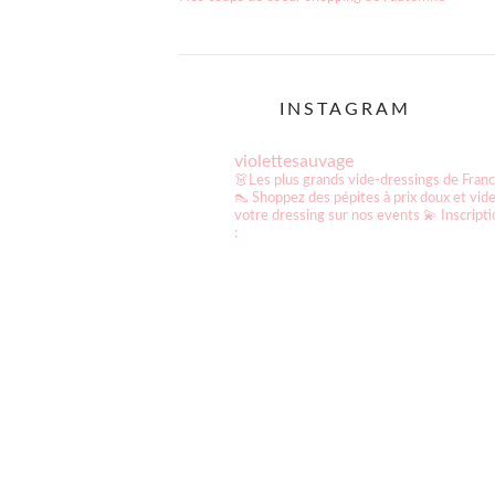
de
post:
l’article
INSTAGRAM
violettesauvage
👗Les plus grands vide-dressings de Fran
👠 Shoppez des pépites à prix doux et vid
votre dressing sur nos events
💫 Inscript
: