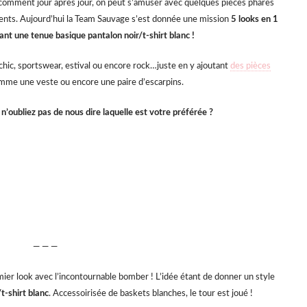
 comment jour après jour, on peut s’amuser avec quelques pièces phares
 cents. Aujourd’hui la Team Sauvage s’est donnée une mission
5 looks en 1
ant une tenue basique pantalon noir/t-shirt blanc !
, chic, sportswear, estival ou encore rock…juste en y ajoutant
des pièces
me une veste ou encore une paire d’escarpins.
n’oubliez pas de nous dire laquelle est votre préférée ?
— — —
er look avec l’incontournable bomber ! L’idée étant de donner un style
t-shirt blanc
. Accessoirisée de baskets blanches, le tour est joué !