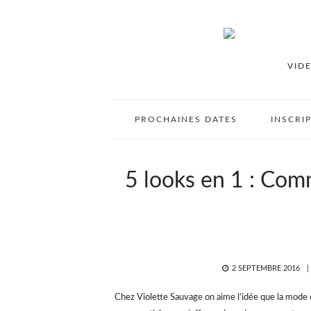
VID
PROCHAINES DATES
INSCRI
5 looks en 1 : Com
POSTED
2 SEPTEMBRE 2016
ON
Chez Violette Sauvage on aime l’idée que la mode es