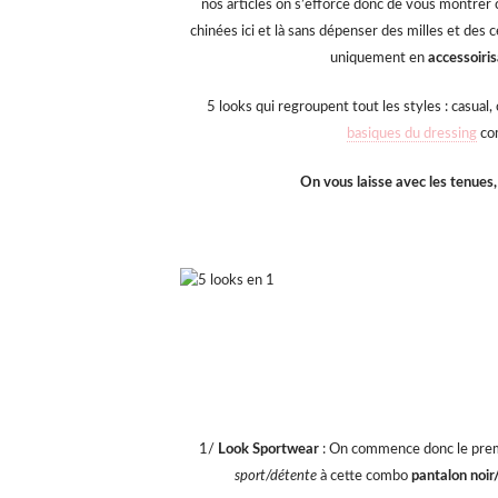
nos articles on s’efforce donc de vous montrer
chinées ici et là sans dépenser des milles et des
uniquement en
accessoiris
5 looks qui regroupent tout les styles : casual
basiques du dressing
com
On vous laisse avec les tenues, 
1/
Look Sportwear
: On commence donc le premi
sport/détente
à cette combo
pantalon noir/