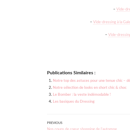
–
Vide-dr
–
Vide-dressing à la Ga
–
Vide-dressin
Publications Similaires :
Notre top des astuces pour une tenue chic – d
Notre sélection de looks en short chic & choc
Le Bomber : la veste indémodable !
Les basiques du Dressing
Navigation
PREVIOUS
Previous
Nos coups de coeur shopping de l’automne