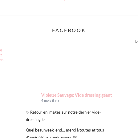
post:
FACEBOOK
L
ce
ez
ion
Violette Sauvage: Vide dressing géant
4 mois il y a
✨ Retour en images sur notre dernier vide-
dressing ✨
Quel beau week-end… merci à toutes et tous
d’avoir été au rendez-vous 💛