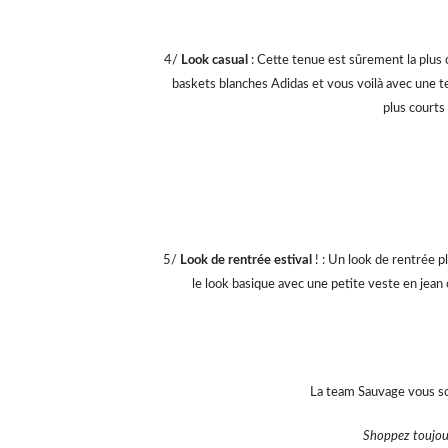
4/
Look casual
: Cette tenue est sûrement la plus 
baskets blanches Adidas et vous voilà avec une te
plus courts
5/
Look de rentrée estival
! : Un look de rentrée pl
le look basique avec une petite veste en jean c
La team Sauvage vous so
Shoppez toujour