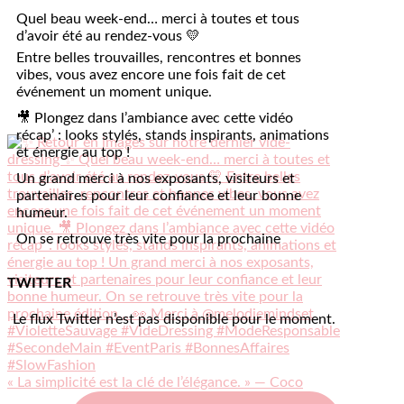
Quel beau week-end… merci à toutes et tous
d’avoir été au rendez-vous 💛
Entre belles trouvailles, rencontres et bonnes
vibes, vous avez encore une fois fait de cet
événement un moment unique.
🎥 Plongez dans l’ambiance avec cette vidéo
récap’ : looks stylés, stands inspirants, animations
et énergie au top !
Un grand merci à nos exposants, visiteurs et
partenaires pour leur confiance et leur bonne
humeur.
On se retrouve très vite pour la prochaine
édition… 👀
#VioletteSauvage #VideDressing
TWITTER
#ModeResponsable #SecondeMain #EventParis
#BonnesAffaires
#SlowFashion
Le flux Twitter n’est pas disponible pour le moment.
Vidéo
Sur Facebook
·
Partager
« La simplicité est la clé de l’élégance. » — Coco