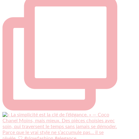
Violette Sauvage: Vide dressing géant
4 mois il y a
« La simplicité est la clé de l’élégance. »
— Coco Chanel
Moins, mais mieux.
Des pièces choisies avec soin, qui traversent le
temps sans jamais se démoder.
Parce que le vrai style ne s’accumule pas… il se
révèle. 🤍
#slowfashion
#elegance
#modeintemporelle
#braderiechic
#consommerautrement
Photo
Sur Facebook
·
Partager