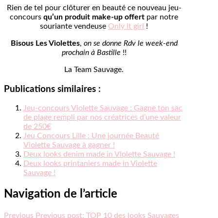
Rien de tel pour clôturer en beauté ce nouveau jeu-
concours
qu’un produit make-up offert
par notre
souriante vendeuse
Only it girl
!
Bisous Les Violettes
,
on se donne Rdv le week-end
prochain à Bastille
!!
La Team Sauvage.
Publications similaires :
Jeu-concours Violette Sauvage : Gagne ton sac
de plage rempli par nos créatrices d’une valeur
de 250€
Jeu Concours Lille : Une journée Beauté
Violette Sauvage à gagner !
Deux looks denim made in Violette Sauvage !
Deux looks printaniers made in Violette
Sauvage !
Navigation de l’article
Previous
Previous post:
TOP 10 des looks Sauvages