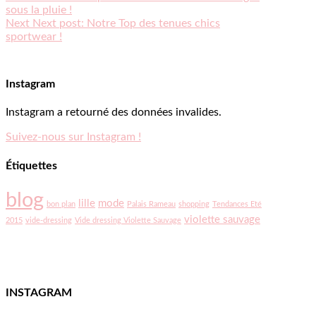
sous la pluie !
Next
Next post:
Notre Top des tenues chics
sportwear !
Instagram
Instagram a retourné des données invalides.
Suivez-nous sur Instagram !
Étiquettes
blog
lille
mode
bon plan
Palais Rameau
shopping
Tendances Eté
violette sauvage
2015
vide-dressing
Vide dressing Violette Sauvage
INSTAGRAM