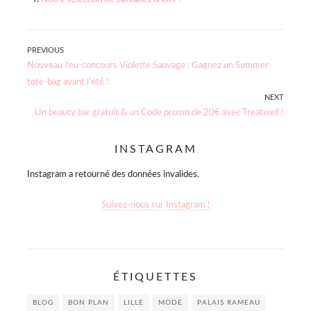
Navigation
PREVIOUS
Previous
Nouveau Jeu-concours Violette Sauvage : Gagnez un Summer
de
post:
tote-bag avant l’été !
NEXT
l’article
Next
Un beauty bar gratuit & un Code promo de 20€ avec Treatwell !
post:
INSTAGRAM
Instagram a retourné des données invalides.
Suivez-nous sur Instagram !
ÉTIQUETTES
BLOG
BON PLAN
LILLE
MODE
PALAIS RAMEAU