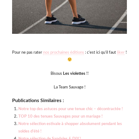
Pour ne pas rater
nos prochaines éditions
: c’est ici qu’il faut
liker
!
Bisous
Les violettes
!!
La Team Sauvage !
Publications Similaires :
Notre top des astuces pour une tenue chic – décontractée !
TOP 10 des tenues Sauvages pour un mariage !
Notre sélection estivale à shopper absolument pendant les
soldes d’été !
Notre sélection de Sandales & DIY !