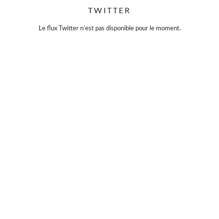
TWITTER
Violette Sauvage: Vide dressing géant
4 mois il y a
Le flux Twitter n’est pas disponible pour le moment.
« La simplicité est la clé de l’élégance. »
— Coco Chanel
Moins, mais mieux.
Des pièces choisies avec soin, qui traversent le temps sans
jamais se démoder.
Parce que le vrai style ne s’accumule pas… il se révèle.
#slowfashion
#elegance
#modeintemporelle
#braderiechic
#consommerautrement
Photo
Sur Facebook
·
Partager