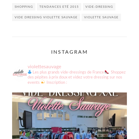
SHOPPING
TENDANCES ETÉ 2015
VIDE-DRESSING
VIDE DRESSING VIOLETTE SAUVAGE
VIOLETTE SAUVAGE
INSTAGRAM
violettesauvage
Les plus grands vide-dressings de France
Shoppez
des pépites à prix doux et videz votre dressing sur nos
events
Inscription :