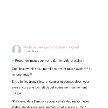
Violette Sauvage: Vide dressing géant
4 mois il y a
✨ Retour en images sur notre dernier vide-dressing ✨
Quel beau week-end… merci à toutes et tous d’avoir été au
rendez-vous 💛
Entre belles trouvailles, rencontres et bonnes vibes, vous
avez encore une fois fait de cet événement un moment
unique.
🎥 Plongez dans l’ambiance avec cette vidéo récap’ : looks
stylés, stands inspirants, animations et énergie au top !