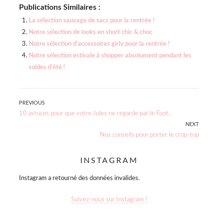
Publications Similaires :
La sélection sauvage de sacs pour la rentrée !
Notre sélection de looks en short chic & choc
Notre sélection d’accessoires girly pour la rentrée !
Notre sélection estivale à shopper absolument pendant les
soldes d’été !
Navigation
PREVIOUS
Previous
10 astuces pour que votre Jules ne regarde par le Foot..
de
post:
NEXT
Next
Nos conseils pour porter le crop-top
l’article
post:
INSTAGRAM
Instagram a retourné des données invalides.
Suivez-nous sur Instagram !