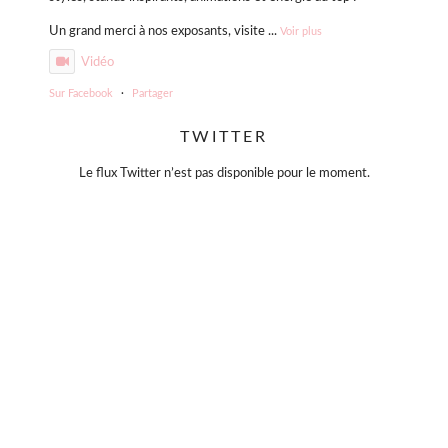
Un grand merci à nos exposants, visite
...
Voir plus
Vidéo
Sur Facebook
·
Partager
TWITTER
Violette Sauvage: Vide dressing géant
4 mois il y a
Le flux Twitter n’est pas disponible pour le moment.
« La simplicité est la clé de l’élégance. »
— Coco Chanel
Moins, mais mieux.
Des pièces choisies avec soin, qui traversent le temps sans
jamais se démoder.
Parce que le vrai style ne s’accumule pas… il se révèle. 🤍
#slowfashion
#elegance
#modeintemporelle
#braderiechic
#consommerautrement
Photo