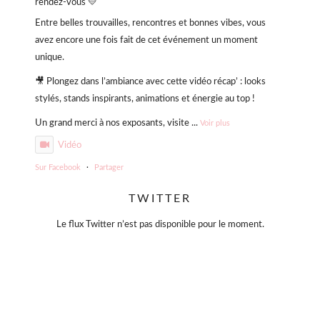
rendez-vous 💛
Entre belles trouvailles, rencontres et bonnes vibes, vous
avez encore une fois fait de cet événement un moment
unique.
🎥 Plongez dans l’ambiance avec cette vidéo récap’ : looks
stylés, stands inspirants, animations et énergie au top !
Un grand merci à nos exposants, visite
...
Voir plus
Vidéo
Sur Facebook
·
Partager
TWITTER
Violette Sauvage: Vide dressing géant
4 mois il y a
Le flux Twitter n’est pas disponible pour le moment.
« La simplicité est la clé de l’élégance. »
— Coco Chanel
Moins, mais mieux.
Des pièces choisies avec soin, qui traversent le temps sans