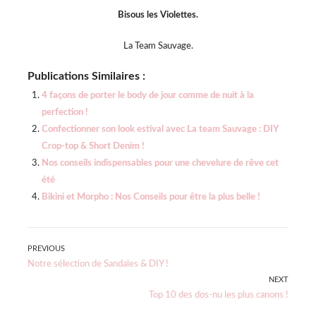
Bisous les Violettes.
La Team Sauvage.
Publications Similaires :
4 façons de porter le body de jour comme de nuit à la
perfection !
Confectionner son look estival avec La team Sauvage : DIY
Crop-top & Short Denim !
Nos conseils indispensables pour une chevelure de rêve cet
été
Bikini et Morpho : Nos Conseils pour être la plus belle !
Navigation
PREVIOUS
Previous
Notre sélection de Sandales & DIY !
de
post:
NEXT
Next
Top 10 des dos-nu les plus canons !
l’article
post: