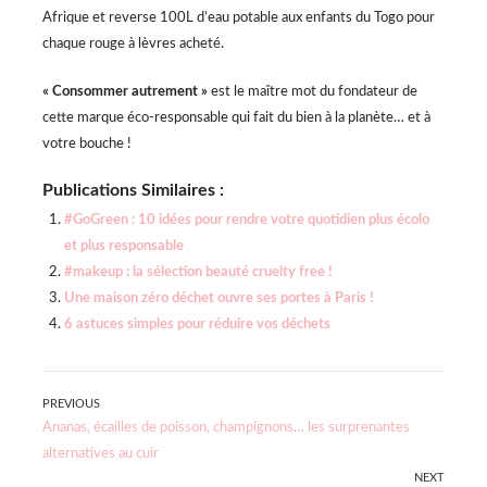
Afrique et reverse 100L d’eau potable aux enfants du Togo pour
chaque rouge à lèvres acheté.
« Consommer autrement »
est le maître mot du fondateur de
cette marque éco-responsable qui fait du bien à la planète… et à
votre bouche !
Publications Similaires :
#GoGreen : 10 idées pour rendre votre quotidien plus écolo
et plus responsable
#makeup : la sélection beauté cruelty free !
Une maison zéro déchet ouvre ses portes à Paris !
6 astuces simples pour réduire vos déchets
Navigation
PREVIOUS
Previous
Ananas, écailles de poisson, champignons… les surprenantes
de
post:
alternatives au cuir
NEXT