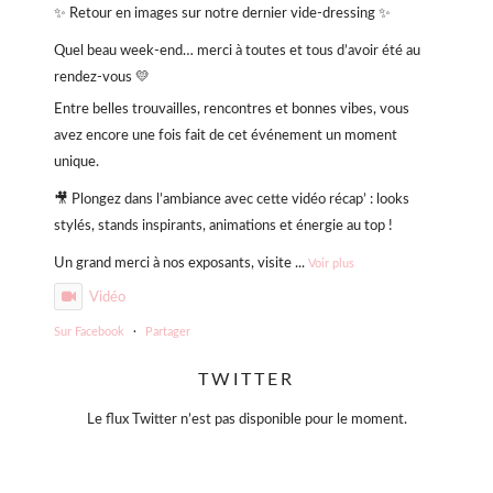
✨ Retour en images sur notre dernier vide-dressing ✨
Quel beau week-end… merci à toutes et tous d’avoir été au
rendez-vous 💛
Entre belles trouvailles, rencontres et bonnes vibes, vous
avez encore une fois fait de cet événement un moment
unique.
🎥 Plongez dans l’ambiance avec cette vidéo récap’ : looks
stylés, stands inspirants, animations et énergie au top !
Un grand merci à nos exposants, visite
...
Voir plus
Vidéo
Sur Facebook
·
Partager
TWITTER
Violette Sauvage: Vide dressing géant
4 mois il y a
Le flux Twitter n’est pas disponible pour le moment.
« La simplicité est la clé de l’élégance. »
— Coco Chanel