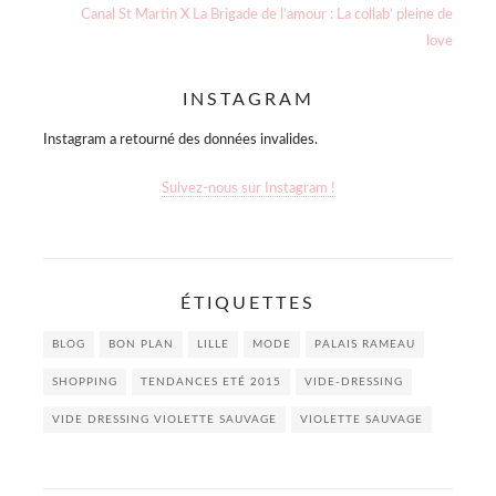
l’article
Next
Canal St Martin X La Brigade de l’amour : La collab’ pleine de
post:
love
INSTAGRAM
Instagram a retourné des données invalides.
Suivez-nous sur Instagram !
ÉTIQUETTES
BLOG
BON PLAN
LILLE
MODE
PALAIS RAMEAU
SHOPPING
TENDANCES ETÉ 2015
VIDE-DRESSING
VIDE DRESSING VIOLETTE SAUVAGE
VIOLETTE SAUVAGE