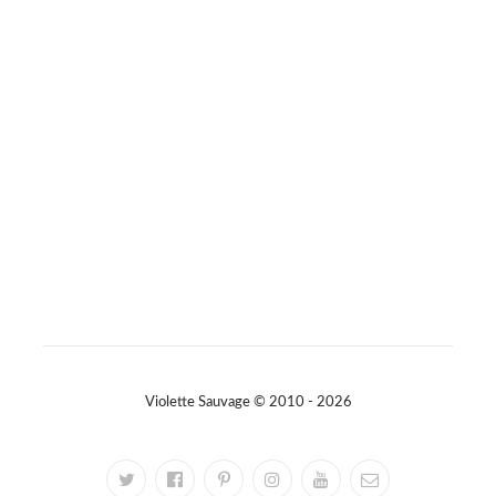
jamais se démoder.
Parce que le vrai style ne s’accumule pas… il se révèle. 🤍
#slowfashion
#elegance
#modeintemporelle
#braderiechic
#consommerautrement
Photo
Sur Facebook
·
Partager
Violette Sauvage © 2010 - 2026