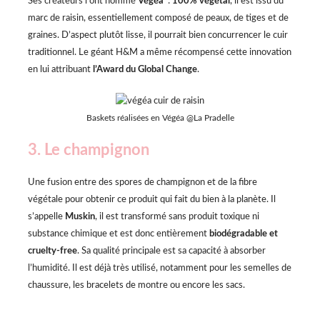
Ses créateurs l’ont nommé
Végéa
:
100% végétal
, il est issu du
marc de raisin, essentiellement composé de peaux, de tiges et de
graines. D’aspect plutôt lisse, il pourrait bien concurrencer le cuir
traditionnel. Le géant H&M a même récompensé cette innovation
en lui attribuant
l’Award du Global Change
.
Baskets réalisées en Végéa @La Pradelle
3. Le champignon
Une fusion entre des spores de champignon et de la fibre
végétale pour obtenir ce produit qui fait du bien à la planète. Il
s’appelle
Muskin
, il est transformé sans produit toxique ni
substance chimique et est donc entièrement
biodégradable et
cruelty-free
. Sa qualité principale est sa capacité à absorber
l’humidité. Il est déjà très utilisé, notamment pour les semelles de
chaussure, les bracelets de montre ou encore les sacs.