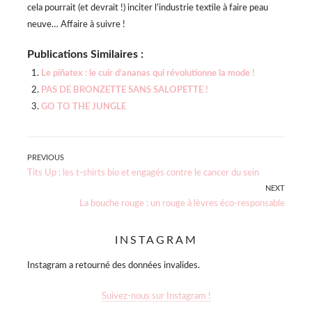
cela pourrait (et devrait !) inciter l’industrie textile à faire peau
neuve… Affaire à suivre !
Publications Similaires :
Le piñatex : le cuir d’ananas qui révolutionne la mode !
PAS DE BRONZETTE SANS SALOPETTE !
GO TO THE JUNGLE
Navigation
PREVIOUS
Previous
Tits Up : les t-shirts bio et engagés contre le cancer du sein
de
post:
NEXT
Next
La bouche rouge : un rouge à lèvres éco-responsable
l’article
post:
INSTAGRAM
Instagram a retourné des données invalides.
Suivez-nous sur Instagram !