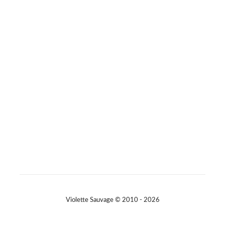
#consommerautrement
Photo
Sur Facebook
·
Partager
Violette Sauvage © 2010 - 2026