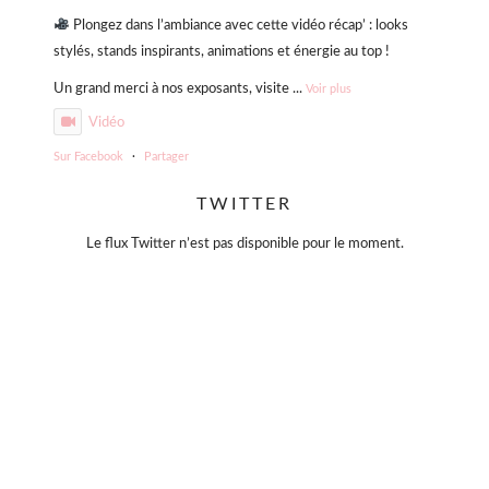
Plongez dans l’ambiance avec cette vidéo récap’ : looks
stylés, stands inspirants, animations et énergie au top !
Un grand merci à nos exposants, visite
...
Voir plus
Vidéo
Sur Facebook
·
Partager
TWITTER
Violette Sauvage: Vide dressing géant
4 mois il y a
Le flux Twitter n’est pas disponible pour le moment.
« La simplicité est la clé de l’élégance. »
— Coco Chanel
Moins, mais mieux.
Des pièces choisies avec soin, qui traversent le temps sans
jamais se démoder.
Parce que le vrai style ne s’accumule pas… il se révèle.
#slowfashion
#elegance
#modeintemporelle
#braderiechic