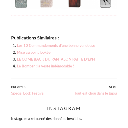
Publications Similaires :
Les 10 Commandements d’une bonne vendeuse
Mise au point lookée
LE COME BACK DU PANTALON PATTE D’EPH
Le Bomber : la veste indémodable !
Navigation
PREVIOUS
NEXT
Previous
Next
Spécial Look Festival
Tout est chou dans le Bijou
de
post:
post:
l’article
INSTAGRAM
Instagram a retourné des données invalides.