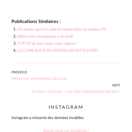
Publications Similaires :
20 choses que l’on adorait toutes dans les années 90
Même ton smartphone a du style
TOP 10 de nos coups coeur bijoux !
LE COME BACK DU PANTALON PATTE D’EPH
Navigation
PREVIOUS
Previous
Même ton smartphone a du style
de
post:
NEXT
Next
Le look « surfeuse », bon plan (indémodable) de l’été ?
l’article
post:
INSTAGRAM
Instagram a retourné des données invalides.
Suivez-nous sur Instagram !