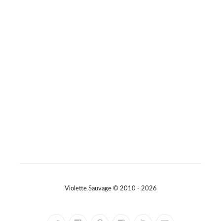
#consommerautrement
Photo
Sur Facebook
·
Partager
Violette Sauvage © 2010 - 2026