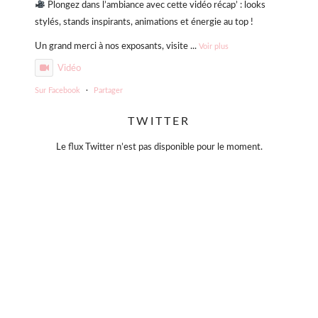
Plongez dans l’ambiance avec cette vidéo récap’ : looks
stylés, stands inspirants, animations et énergie au top !
Un grand merci à nos exposants, visite
...
Voir plus
Vidéo
Sur Facebook
·
Partager
TWITTER
Violette Sauvage: Vide dressing géant
4 mois il y a
Le flux Twitter n’est pas disponible pour le moment.
« La simplicité est la clé de l’élégance. »
— Coco Chanel
Moins, mais mieux.
Des pièces choisies avec soin, qui traversent le temps sans
jamais se démoder.
Parce que le vrai style ne s’accumule pas… il se révèle.
#slowfashion
#elegance
#modeintemporelle
#braderiechic