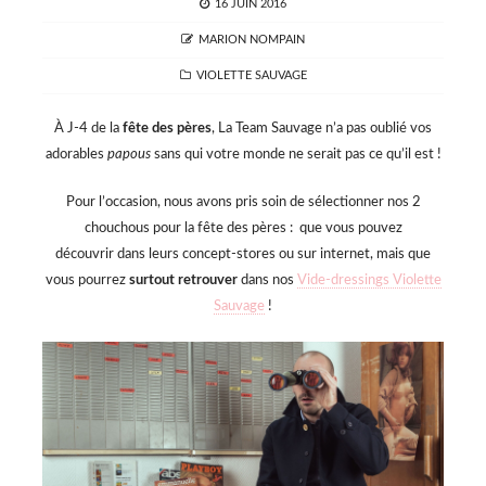
POSTED
16 JUIN 2016
ON
AUTHOR
MARION NOMPAIN
CATEGORIES
VIOLETTE SAUVAGE
À J-4 de la
fête des pères
, La Team Sauvage n’a pas oublié vos
adorables
papous
sans qui votre monde ne serait pas ce qu’il est !
Pour l’occasion, nous avons pris soin de sélectionner nos 2
chouchous pour la fête des pères : que vous pouvez
découvrir dans leurs concept-stores ou sur internet, mais que
vous pourrez
surtout
retrouver
dans nos
Vide-dressings Violette
Sauvage
!