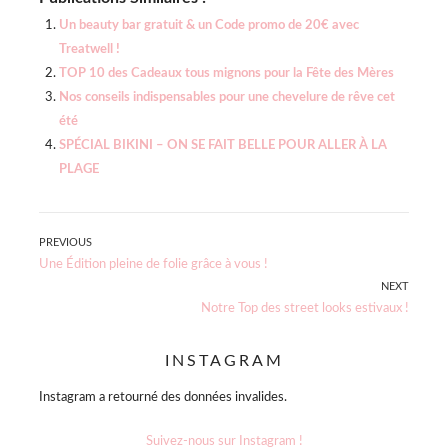
Un beauty bar gratuit & un Code promo de 20€ avec
Treatwell !
TOP 10 des Cadeaux tous mignons pour la Fête des Mères
Nos conseils indispensables pour une chevelure de rêve cet
été
SPÉCIAL BIKINI – ON SE FAIT BELLE POUR ALLER À LA
PLAGE
Navigation
PREVIOUS
Previous
Une Édition pleine de folie grâce à vous !
de
post:
NEXT
Next
Notre Top des street looks estivaux !
l’article
post:
INSTAGRAM
Instagram a retourné des données invalides.
Suivez-nous sur Instagram !