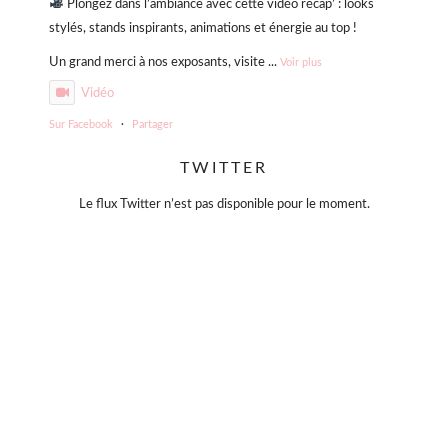
Plongez dans l’ambiance avec cette vidéo récap’ : looks
stylés, stands inspirants, animations et énergie au top !
Un grand merci à nos exposants, visite
...
Voir plus
Vidéo
Sur Facebook
·
Partager
TWITTER
Violette Sauvage: Vide dressing géant
4 mois il y a
Le flux Twitter n’est pas disponible pour le moment.
« La simplicité est la clé de l’élégance. »
— Coco Chanel
Moins, mais mieux.
Des pièces choisies avec soin, qui traversent le temps sans
jamais se démoder.
Parce que le vrai style ne s’accumule pas… il se révèle.
#slowfashion
#elegance
#modeintemporelle
#braderiechic
#consommerautrement