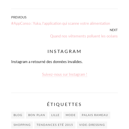
Navigation
PREVIOUS
Previous
#AppConso : Yuka, l’application qui scanne votre alimentation
de
post:
NEXT
Next
Quand nos vêtements polluent les océans
l’article
post:
INSTAGRAM
Instagram a retourné des données invalides.
Suivez-nous sur Instagram !
ÉTIQUETTES
BLOG
BON PLAN
LILLE
MODE
PALAIS RAMEAU
SHOPPING
TENDANCES ETÉ 2015
VIDE-DRESSING