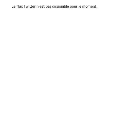
Violette Sauvage: Vide dressing géant
4 mois il y a
Le flux Twitter n’est pas disponible pour le moment.
« La simplicité est la clé de l’élégance. »
— Coco Chanel
Moins, mais mieux.
Des pièces choisies avec soin, qui traversent le temps sans
jamais se démoder.
Parce que le vrai style ne s’accumule pas… il se révèle.
#slowfashion
#elegance
#modeintemporelle
#braderiechic
#consommerautrement
Photo
Sur Facebook
·
Partager