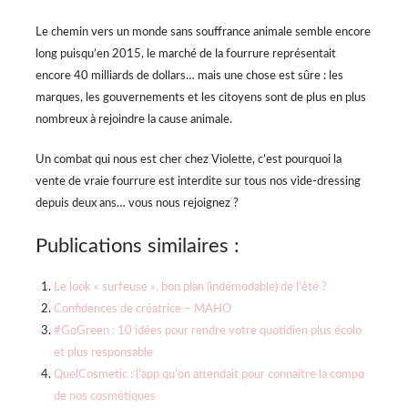
Le chemin vers un monde sans souffrance animale semble encore
long puisqu’en 2015, le marché de la fourrure représentait
encore 40 milliards de dollars… mais une chose est sûre : les
marques, les gouvernements et les citoyens sont de plus en plus
nombreux à rejoindre la cause animale.
Un combat qui nous est cher chez Violette, c’est pourquoi la
vente de vraie fourrure est interdite sur tous nos vide-dressing
depuis deux ans… vous nous rejoignez ?
Publications similaires :
Le look « surfeuse », bon plan (indémodable) de l’été ?
Confidences de créatrice – MAHO
#GoGreen : 10 idées pour rendre votre quotidien plus écolo
et plus responsable
QuelCosmetic : l’app qu’on attendait pour connaître la compo
de nos cosmétiques