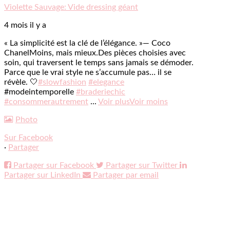
Violette Sauvage: Vide dressing géant
4 mois il y a
« La simplicité est la clé de l’élégance. »
— Coco
Chanel
Moins, mais mieux.
Des pièces choisies avec
soin, qui traversent le temps sans jamais se démoder.
Parce que le vrai style ne s’accumule pas… il se
révèle. 🤍
#slowfashion
#elegance
#modeintemporelle
#braderiechic
#consommerautrement
...
Voir plus
Voir moins
Photo
Sur Facebook
·
Partager
Partager sur Facebook
Partager sur Twitter
Partager sur LinkedIn
Partager par email