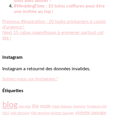
vous allez adorer !
#WeddingTime : 10 tutos coiffures pour être
une invitée au top !
Previous
Navigation
Previous
#Inspiration : 20 looks printaniers à copier
post:
d’urgence !
de
Next
Next
15 cabas magnifiques à emmener partout cet
post:
été !
l’article
Instagram
Instagram a retourné des données invalides.
Suivez-nous sur Instagram !
Étiquettes
blog
lille
mode
bon plan
Palais Rameau
shopping
Tendances Eté
violette sauvage
2015
vide-dressing
Vide dressing Violette Sauvage