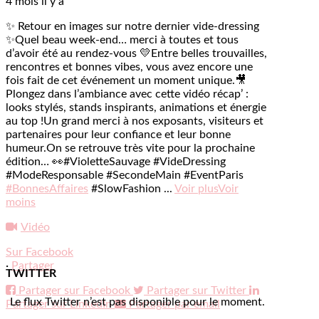
4 mois il y a
✨ Retour en images sur notre dernier vide-dressing
✨
Quel beau week-end… merci à toutes et tous
d’avoir été au rendez-vous 💛
Entre belles trouvailles,
rencontres et bonnes vibes, vous avez encore une
fois fait de cet événement un moment unique.
🎥
Plongez dans l’ambiance avec cette vidéo récap’ :
looks stylés, stands inspirants, animations et énergie
au top !
Un grand merci à nos exposants, visiteurs et
partenaires pour leur confiance et leur bonne
humeur.
On se retrouve très vite pour la prochaine
édition… 👀
#VioletteSauvage #VideDressing
#ModeResponsable #SecondeMain #EventParis
#BonnesAffaires
#SlowFashion
...
Voir plus
Voir
moins
Vidéo
Sur Facebook
·
Partager
TWITTER
Partager sur Facebook
Partager sur Twitter
Le flux Twitter n’est pas disponible pour le moment.
Partager sur LinkedIn
Partager par email