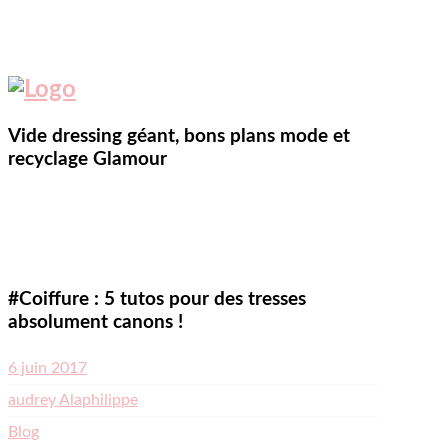
Vide dressing géant, bons plans mode et
recyclage Glamour
#Coiffure : 5 tutos pour des tresses
absolument canons !
Posted
6 juin 2017
on
Author
audrey Alaphilippe
Categories
Blog