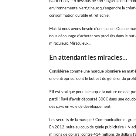
Black Friday. En dessous de son slogan à contre-cou
environnemental vertigineux qu’engendre la création
consommation durable et réfléchie.
Mais là nous avons besoin d’une pause. Qu’une mar
nous décourage d’acheter ses produits dans le but
miraculeux. Miraculeux…
En attendant les miracles…
Considérée comme une marque pionnière en matière
une entreprise, dont le but est de générer du profit
S’il est vrai que pour la marque la nature ne doit p
pardi ! Ravi d’avoir déboursé 300€ dans une doudou
des pays en voie de développement.
Les secrets de la marque ? Communication et greenw
En 2012, suite au coup de génie publicitaire « N’ach
millions de dollars, contre 414 millions de dollars