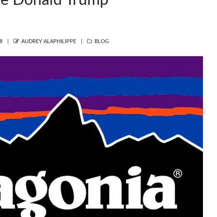
e Donald Trump
AUTHOR
CATEGORIES
8
AUDREY ALAPHILIPPE
BLOG