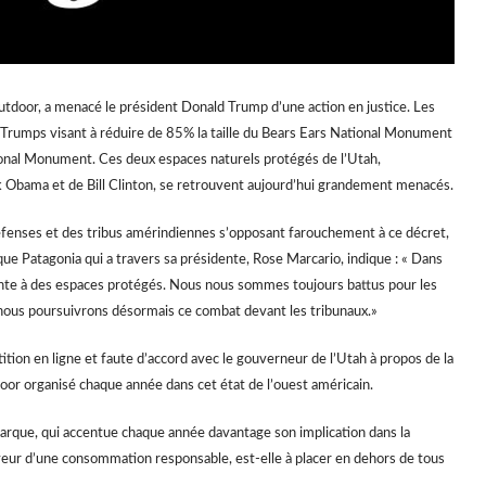
utdoor, a menacé le président Donald Trump d’une action en justice. Les
on Trumps visant à réduire de 85% la taille du Bears Ears National Monument
ional Monument. Ces deux espaces naturels protégés de l’Utah,
 Obama et de Bill Clinton, se retrouvent aujourd’hui grandement menacés.
éfenses et des tribus amérindiennes s’opposant farouchement à ce décret,
ue Patagonia qui a travers sa présidente, Rose Marcario, indique : « Dans
atteinte à des espaces protégés. Nous nous sommes toujours battus pour les
 nous poursuivrons désormais ce combat devant les tribunaux.»
ition en ligne et faute d’accord avec le gouverneur de l’Utah à propos de la
door organisé chaque année dans cet état de l’ouest américain.
marque, qui accentue chaque année davantage son implication dans la
veur d’une consommation responsable, est-elle à placer en dehors de tous