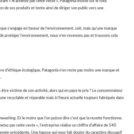
rant « N’achetez pas cette veste », Patagonia insiste sur le coût
 de ses produits et tente ainsi de diriger son public vers une
que s’engage en faveur de l’environnement, soit, mais qu’une marque
 de protéger l’environnement, nous n’en revenons pas et trouvons cela
 d’éthique écologique, Patagonia n’en reste pas moins une marque et
.
as être victime de son activité, alors qui en paye le prix ? Le consommateur
ne recyclable et réparable mais à l’heure actuelle toujours fabriquée dans
ashing. Et le moins que l’on puisse dire c’est que la recette fonctionne.
etez pas cette veste », l’entreprise réalise un chiffre d’affaire de 540
 l’année précédente. Une hausse qui nous fait douter du caractère dissuasif