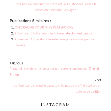
Pour ne rien manquer de notre actualité, abonnez-vous à la
newsletter Violette Sauvage !
Publications Similaires :
ON CRAQUE POUR MISS PLATEFORME
#Coiffure : 5 tutos pour des tresses absolument canons !
#Summer : 15 produits beauté bons pour vous et pour la
planète
Navigation
PREVIOUS
Previous
Patagonia : les dessous de la marque «verte» qui menace Donald
de
post:
Trump
NEXT
l’article
Next
Le légendaire crocodile Lacoste s’éclipse au profit d’espèces en
post:
voie de disparition
INSTAGRAM