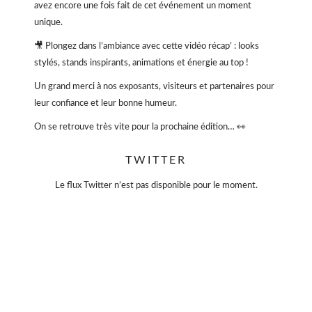
avez encore une fois fait de cet événement un moment
unique.
🎥 Plongez dans l’ambiance avec cette vidéo récap’ : looks
stylés, stands inspirants, animations et énergie au top !
Un grand merci à nos exposants, visiteurs et partenaires pour
leur confiance et leur bonne humeur.
On se retrouve très vite pour la prochaine édition… 👀
#VioletteSauvage #VideDressing #ModeResponsable
TWITTER
#SecondeMain #EventParis
#BonnesAffaires
#SlowFashion
Le flux Twitter n’est pas disponible pour le moment.
Vidéo
Sur Facebook
·
Partager
Violette Sauvage: Vide dressing géant
4 mois il y a
« La simplicité est la clé de l’élégance. »
— Coco Chanel