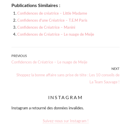
Publications Similaires :
Confidences de créatrice – Little Madame
Confidences d’une Créatrice – T.E.M Paris
Confidences de Créatrice – Manini
Confidences de Créatrice – Le nuage de Meije
Navigation
PREVIOUS
Previous
Confidences de Créatrice – Le nuage de Meije
de
post:
NEXT
Next
Shoppez la bonne affaire sans prise de tête : Les 10 conseils de
l’article
post:
La Team Sauvage !
INSTAGRAM
Instagram a retourné des données invalides.
Suivez-nous sur Instagram !