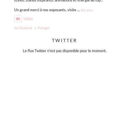
stylés, stands inspirants, animations et énergie au top !
Un grand merci à nos exposants, visite
...
Voir plus
Vidéo
Sur Facebook
·
Partager
TWITTER
Violette Sauvage: Vide dressing géant
4 mois il y a
Le flux Twitter n’est pas disponible pour le moment.
« La simplicité est la clé de l’élégance. »
— Coco Chanel
Moins, mais mieux.
Des pièces choisies avec soin, qui traversent le temps sans
jamais se démoder.
Parce que le vrai style ne s’accumule pas… il se révèle.
#slowfashion
#elegance
#modeintemporelle
#braderiechic
#consommerautrement