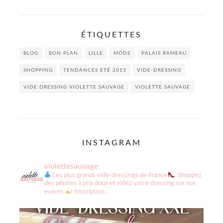
ÉTIQUETTES
BLOG
BON PLAN
LILLE
MODE
PALAIS RAMEAU
SHOPPING
TENDANCES ETÉ 2015
VIDE-DRESSING
VIDE DRESSING VIOLETTE SAUVAGE
VIOLETTE SAUVAGE
INSTAGRAM
violettesauvage
Les plus grands vide-dressings de France
Shoppez
des pépites à prix doux et videz votre dressing sur nos
events
Inscription :